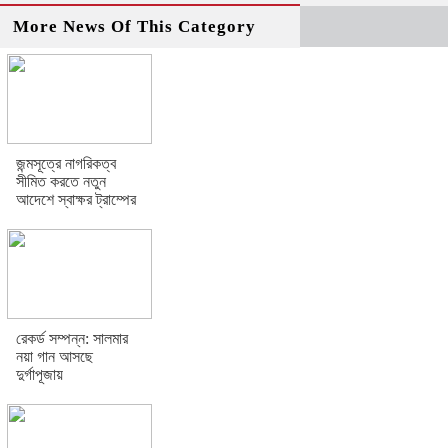
More News Of This Category
জন্মসূত্রে নাগরিকত্ব
সীমিত করতে নতুন
আদেশে স্বাক্ষর ট্রাম্পের
রেকর্ড সম্পন্ন: সালমার
নয়া গান আসছে
দুর্গাপূজায়