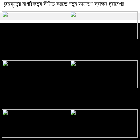
জন্মসূত্রে নাগরিকত্ব সীমিত করতে নতুন আদেশে স্বাক্ষর ট্রাম্পের
রেকর্ড সম্পন্ন: সালমার নয়া গান আসছে
শাহরুখ খান শীর্ষে গেলেন বিরাট কোহলিকে
দুর্গাপূজায়
টপকে
বাঙালির ঐতিহ্য ফিরে পেল লন্ডন
বগুড়ার এরুলিয়ায় বাসচাপায় ৬ জন নিহত,
প্রবাসীদের মিলনমেলায়
আহত অনেকে