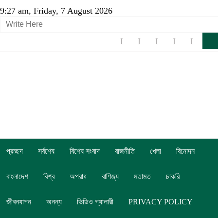
9:27 am, Friday, 7 August 2026
প্রচ্ছদ
সর্বশেষ
বিশেষ সংবাদ
রাজনীতি
খেলা
বিনোদন
বাংলাদেশ
বিশ্ব
অপরাধ
বাণিজ্য
মতামত
চাকরি
জীবনযাপন
অনন্য
ভিডিও গ্যালারী
PRIVACY POLICY