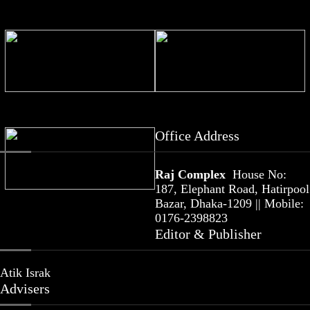
চার মন্ত্রণালয়ে-বিভাগে নতুন সচিব
সাতসকালে সড়কে গেল ৬ জনের প্রাণ
বাটলার এবার নতুন বিশ্বরেকর্ড গড়লেন
৭ জেলায় ঝোড়ো হাওয়াসহ বজ্রবৃষ্টির শঙ্কা
Office Address
Raj Complex
House No:
187, Elephant Road, Hatirpool
শিশু সুরক্ষায় ব্যর্থ, মেটাকে ৯৪২ মিলিয়ন
Bazar, Dhaka-1209 || Mobile:
ডলার জরিমানা
0176-2398823
Editor & Publisher
Atik Israk
Advisers