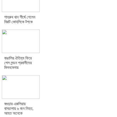
শাহরুখ খান শীর্ষে গেলেন
বিরাট কোহলিকে টপকে
বাঙালির ঐতিহ্য ফিরে
পেল লন্ডন প্রবাসীদের
মিলনমেলায়
বগুড়ার এরুলিয়ায়
বাসচাপায় ৬ জন নিহত,
আহত অনেকে