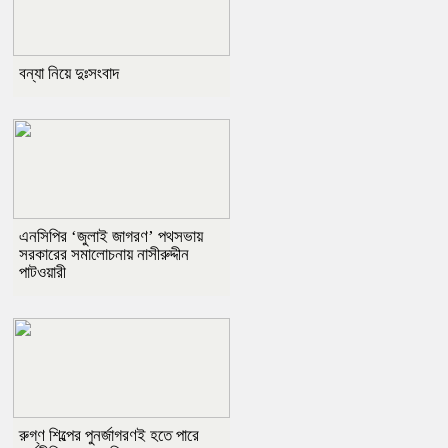
বন্যা নিয়ে দুঃসংবাদ
এনসিপির ‘জুলাই জাগরণ’ পথসভায়
সরকারের সমালোচনায় নাসীরুদ্দীন
পাটওয়ারী
রুগ্ণ শিল্পের পুনর্জাগরণই হতে পারে