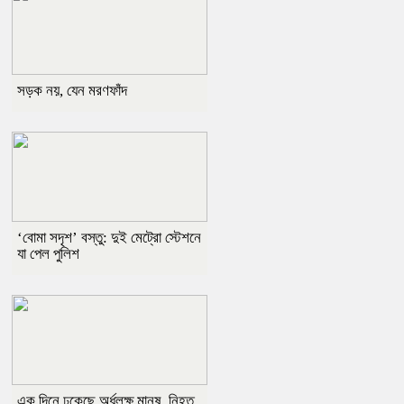
সড়ক নয়, যেন মরণফাঁদ
‘বোমা সদৃশ’ বস্তু: দুই মেট্রো স্টেশনে
যা পেল পুলিশ
এক দিনে ঢুকেছে অর্ধলক্ষ মানুষ, নিহত