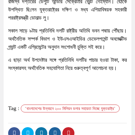
রাজস্ব দপ্তরের ডেপুটি আন্ডার সেক্রেটারি ব্রেন্ট নেইম্যান। বৈঠকে
উপস্থিত ছি‌লেন যুক্তরাষ্ট্রের দক্ষিণ ও মধ্য এশিয়াবিষয়ক সহকারী
পররাষ্ট্রমন্ত্রী ডোনাল্ড লু।
সকাল সাড়ে ৯টায় প্রতিনিধি দলটি রাষ্ট্রীয় অতিথি ভবন পদ্মায় পৌঁছায়।
অর্থনৈতিক সম্পর্ক বিভাগ ও ইউএসএআইডির ডেভেলপমেন্ট অবজেক্টিভ
গ্র্যান্ট একটি এগ্রিমেন্টের অনুদান সংশোধনী চুক্তি সই করে।
এ ছাড়া অর্থ উপদেষ্টার সঙ্গে প্রতিনিধি দলটির পাচার হওয়া টাকা, কর
সংস্কারসহ অর্থনৈতিক সহযোগিতা নিয়ে গুরুত্বপূর্ণ আলোচনা হয়।
Tag :
‘বাংলাদেশের উন্নয়নে ২০০ মিলিয়ন ডলার সহায়তা দিচ্ছে যুক্তরাষ্ট্র’