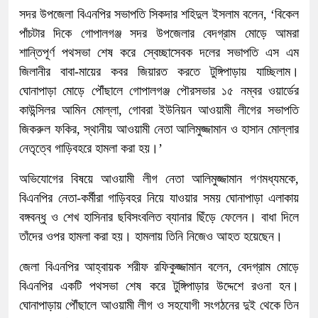
সদর উপজেলা বিএনপির সভাপতি সিকদার শহিদুল ইসলাম বলেন, ‘বিকেল
পাঁচটার দিকে গোপালগঞ্জ সদর উপজেলার বেদগ্রাম মোড়ে আমরা
শান্তিপূর্ণ পথসভা শেষ করে স্বেচ্ছাসেবক দলের সভাপতি এস এম
জিলানীর বাবা-মায়ের কবর জিয়ারত করতে টুঙ্গিপাড়ায় যাচ্ছিলাম।
ঘোনাপাড়া মোড়ে পৌঁছালে গোপালগঞ্জ পৌরসভার ১৫ নম্বর ওয়ার্ডের
কাউন্সিলর আমিন মোল্লা, গোবরা ইউনিয়ন আওয়ামী লীগের সভাপতি
জিকরুল ফকির, স্থানীয় আওয়ামী নেতা আলিমুজ্জামান ও হাসান মোল্লার
নেতৃত্বে গাড়িবহরে হামলা করা হয়।’
অভিযোগের বিষয়ে আওয়ামী লীগ নেতা আলিমুজ্জামান গণমধ্যমকে,
বিএনপির নেতা-কর্মীরা গাড়িবহর নিয়ে যাওয়ার সময় ঘোনাপাড়া এলাকায়
বঙ্গবন্ধু ও শেখ হাসিনার ছবিসংবলিত ব্যানার ছিঁড়ে ফেলেন। বাধা দিলে
তাঁদের ওপর হামলা করা হয়। হামলায় তিনি নিজেও আহত হয়েছেন।
জেলা বিএনপির আহ্বায়ক শরীফ রফিকুজ্জামান বলেন, বেদগ্রাম মোড়ে
বিএনপির একটি পথসভা শেষ করে টুঙ্গিপাড়ার উদ্দেশে রওনা হন।
ঘোনাপাড়ায় পৌঁছালে আওয়ামী লীগ ও সহযোগী সংগঠনের দুই থেকে তিন