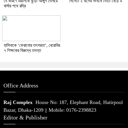
যে কারণে রিয়ালকে বুড়ো আঙ্গুল দেখিয়ে
সিলেটে ২ বাসের সংঘর্ষে নিহত বেড়ে ৯
বার্সার পথে রদ্রি
হাসিনাকে ‘ফেরানোর তৎপরতা’, বেরোবির
৭ শিক্ষকের বিরুদ্ধে তদন্ত
Office Address
Raj Complex
House No: 187, Elephant Road, Hatirpool
Bazar, Dhaka-1209 || Mobile: 0176-2398823
Editor & Publisher