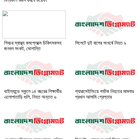
বিশ্বকাপ বর্জন করবে উয়েফা
শিবচর স্বাস্থ্য কমপ্লেক্সে চিকিৎসকসহ
সিলেটে দুই বাসের সংঘর্ষে নিহত ৯
জনবল সংকট, ভোগান্তি
থাইল্যান্ডে স্কুলে ১৪ বছরের শিক্ষার্থীর
প্যারাসেইলিংয়ে পর্যটক নিহতের মামলার
এলোপাতাড়ি গুলি, নিহত অন্তত ৬
প্রধান আসামি গ্রেপ্তার