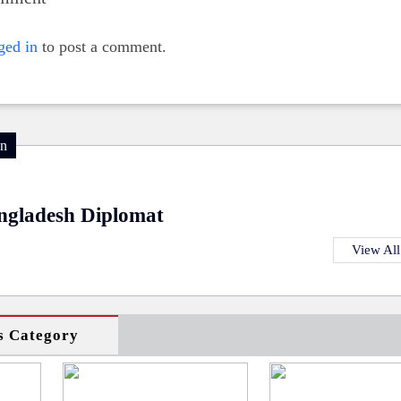
ged in
to post a comment.
on
ngladesh Diplomat
View All
s Category