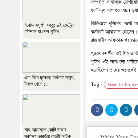
সম্প্রতি সামাজিক যোগাযো
গুলিবিদ্ধ লাশ গুনে গুনে ভ
ভিডিওতে পুলিশের ভেস্ট আ
‘বোমা সদৃশ’ বস্তু: দুই মেট্রো
স্টেশনে যা পেল পুলিশ
কর্মকর্তা আরাফাত হোসেন। 
রাজধানীর আফতাবনগর থেকে
প্রত্যক্ষদর্শীরা ওই দিনের
পুলিশ ওই লাশগুলো গাড়িত
হয়েছিলেন তাদের অনেকেই।
এক দিনে ঢুকেছে অর্ধলক্ষ মানুষ,
নিহত বেড়ে ১৮
Tag :
বৈষম্য বিরোধী ছাত্র
শাহ আমানতে কোটি টাকার
স্বর্ণসহ ভারতীয় যাত্রী আটক
Write Your C