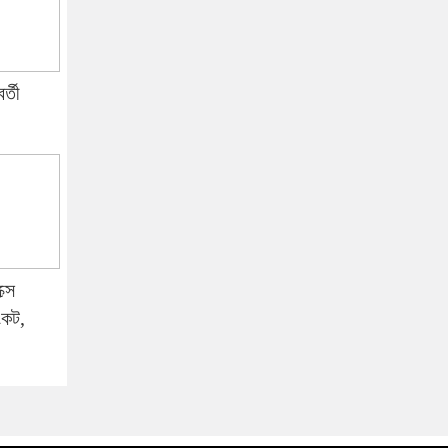
র্তী
্সে
ংকট,