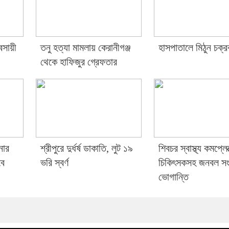
বসায়ী
তনু হত্যা মামলায় কেরানীগঞ্জ
হাসপাতালে মিঠুন চক্রব
থেকে হাফিজুর গ্রেফতার
নার
শ্রীপুরে দুর্ধর্ষ ডাকাতি, লুট ১৯
শিবচর স্বাস্থ্য কমপ্লেক
বে
ভরি স্বর্ণ
চিকিৎসকসহ জনবল স
ভোগান্তি