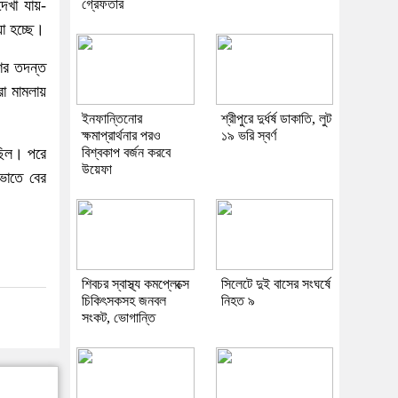
খা যায়-
গ্রেফতার
়া হচ্ছে।
ের তদন্ত
া মামলায়
ইনফান্তিনোর
শ্রীপুরে দুর্ধর্ষ ডাকাতি, লুট
ক্ষমাপ্রার্থনার পরও
১৯ ভরি স্বর্ণ
়ছিল। পরে
বিশ্বকাপ বর্জন করবে
উয়েফা
েভাতে বের
শিবচর স্বাস্থ্য কমপ্লেক্সে
সিলেটে দুই বাসের সংঘর্ষে
চিকিৎসকসহ জনবল
নিহত ৯
সংকট, ভোগান্তি