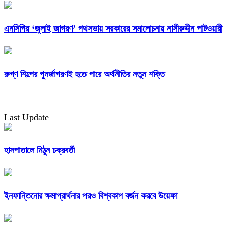
এনসিপির ‘জুলাই জাগরণ’ পথসভায় সরকারের সমালোচনায় নাসীরুদ্দীন পাটওয়ারী
রুগ্ণ শিল্পের পুনর্জাগরণই হতে পারে অর্থনীতির নতুন শক্তি
Last Update
হাসপাতালে মিঠুন চক্রবর্তী
ইনফান্তিনোর ক্ষমাপ্রার্থনার পরও বিশ্বকাপ বর্জন করবে উয়েফা