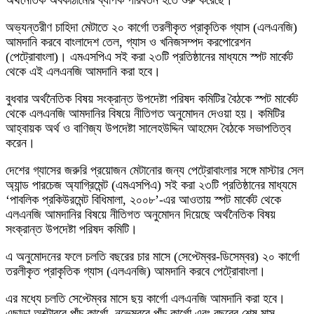
অভ্যন্তরীণ চাহিদা মেটাতে ২০ কার্গো তরলীকৃত প্রাকৃতিক গ্যাস (এলএনজি)
আমদানি করবে বাংলাদেশ তেল, গ্যাস ও খনিজসম্পদ করপোরেশন
(পেট্রোবাংলা)। এমএসপিএ সই করা ২৩টি প্রতিষ্ঠানের মাধ্যমে স্পট মার্কেট
থেকে এই এলএনজি আমদানি করা হবে।
বুধবার অর্থনৈতিক বিষয় সংক্রান্ত উপদেষ্টা পরিষদ কমিটির বৈঠকে স্পট মার্কেট
থেকে এলএনজি আমদানির বিষয়ে নীতিগত অনুমোদন দেওয়া হয়। কমিটির
আহ্বায়ক অর্থ ও বাণিজ্য উপদেষ্টা সালেহউদ্দিন আহমেদ বৈঠকে সভাপতিত্ব
করেন।
দেশের গ্যাসের জরুরি প্রয়োজন মেটানোর জন্য পেট্রোবাংলার সঙ্গে মাস্টার সেল
অ্যান্ড পারচেজ অ্যাগ্রিমেন্ট (এমএসপিএ) সই করা ২৩টি প্রতিষ্ঠানের মাধ্যমে
‘পাবলিক প্রকিউরমেন্ট বিধিমালা, ২০০৮’-এর আওতায় স্পট মার্কেট থেকে
এলএনজি আমদানির বিষয়ে নীতিগত অনুমোদন দিয়েছে অর্থনৈতিক বিষয়
সংক্রান্ত উপদেষ্টা পরিষদ কমিটি।
এ অনুমোদনের ফলে চলতি বছরের চার মাসে (সেপ্টেম্বর-ডিসেম্বর) ২০ কার্গো
তরলীকৃত প্রাকৃতিক গ্যাস (এলএনজি) আমদানি করবে পেট্রোবাংলা।
এর মধ্যে চলতি সেপ্টেম্বর মাসে ছয় কার্গো এলএনজি আমদানি করা হবে।
এছাড়া অক্টোবরে পাঁচ কার্গো, নভেম্বরে পাঁচ কার্গো এবং বছরের শেষ মাস