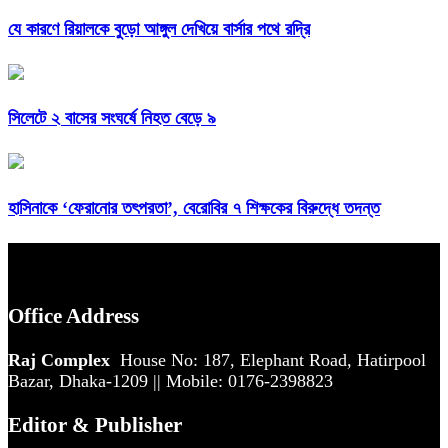
যে কারণে রিয়ালকে বুড়ো আঙ্গুল দেখিয়ে বার্সার পথে রদ্রি
সিলেটে ২ বাসের সংঘর্ষে নিহত বেড়ে ৯
হাসিনাকে ‘ফেরানোর তৎপরতা’, বেরোবির ৭ শিক্ষকের বিরুদ্ধে তদন্ত
Office Address
Raj Complex
House No: 187, Elephant Road, Hatirpool
Bazar, Dhaka-1209 || Mobile: 0176-2398823
Editor & Publisher