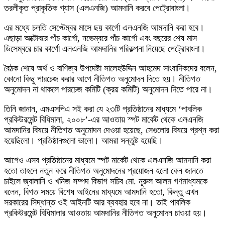
তরলীকৃত প্রাকৃতিক গ্যাস (এলএনজি) আমদানি করবে পেট্রোবাংলা।
এর মধ্যে চলতি সেপ্টেম্বর মাসে ছয় কার্গো এলএনজি আমদানি করা হবে।
এছাড়া অক্টোবরে পাঁচ কার্গো, নভেম্বরে পাঁচ কার্গো এবং বছরের শেষ মাস
ডিসেম্বরে চার কার্গো এলএনজি আমদানির পরিকল্পনা নিয়েছে পেট্রোবাংলা।
বৈঠক শেষে অর্থ ও বাণিজ্য উপদেষ্টা সালেহউদ্দিন আহমেদ সাংবাদিকদের বলেন,
কোনো কিছু পারচেজ করার আগে নীতিগত অনুমোদন দিতে হয়। নীতিগত
অনুমোদন না থাকলে পারচেজ কমিটি (ক্রয় কমিটি) অনুমোদন দিতে পারে না।
তিনি জানান, এমএসপিএ সই করা যে ২৩টি প্রতিষ্ঠানের মাধ্যমে ‘পাবলিক
প্রকিউরমেন্ট বিধিমালা, ২০০৮’-এর আওতায় স্পট মার্কেট থেকে এলএনজি
আমদানির বিষয়ে নীতিগত অনুমোদন দেওয়া হয়েছে, সেগুলোর বিষয়ে প্রশ্ন করা
হয়েছিলো। প্রতিষ্ঠানগুলো ভালো। আমরা সন্তুষ্ট হয়েছি।
আগেও এসব প্রতিষ্ঠানের মাধ্যমে স্পট মার্কেট থেকে এলএনজি আমদানি করা
হতো তাহলে নতুন করে নীতিগত অনুমোদনের প্রয়োজন হলো কেন জানতে
চাইলে জ্বালানি ও খনিজ সম্পদ বিভাগ সচিব মো. নূরুল আলম গণমাধ্যমকে
বলেন, বিগত সময়ে বিশেষ আইনের মাধ্যমে আমদানি হতো, কিন্তু এখন
সরকারের সিদ্ধান্ত ওই আইনটি আর ব্যবহার হবে না। তাই পাবলিক
প্রকিউরমেন্ট বিধিমালার আওতায় আমদানির নীতিগত অনুমোদন চাওয়া হয়।