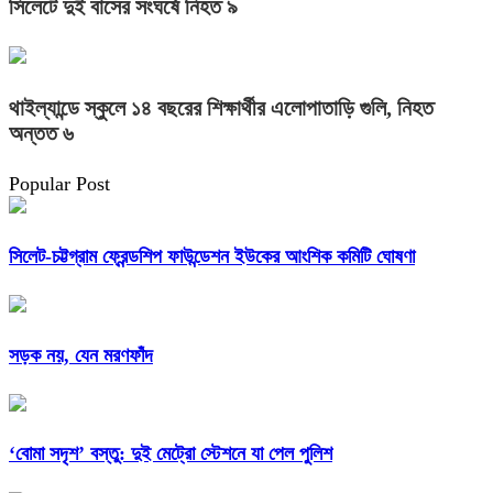
সিলেটে দুই বাসের সংঘর্ষে নিহত ৯
থাইল্যান্ডে স্কুলে ১৪ বছরের শিক্ষার্থীর এলোপাতাড়ি গুলি, নিহত
অন্তত ৬
Popular Post
সিলেট-চট্টগ্রাম ফ্রেন্ডশিপ ফাউন্ডেশন ইউকের আংশিক কমিটি ঘোষণা
সড়ক নয়, যেন মরণফাঁদ
‘বোমা সদৃশ’ বস্তু: দুই মেট্রো স্টেশনে যা পেল পুলিশ