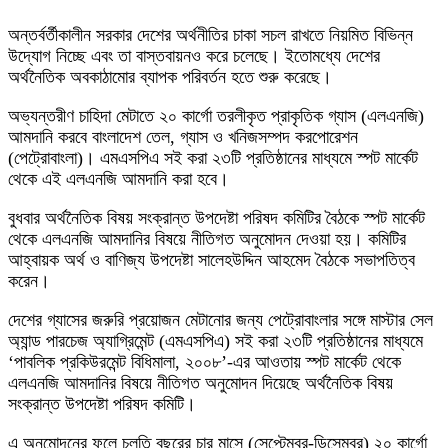
অন্তর্বর্তীকালীন সরকার দেশের অর্থনীতির চাকা সচল রাখতে নিয়মিত বিভিন্ন
উদ্যোগ নিচ্ছে এবং তা বাস্তবায়নও করে চলেছে। ইতোমধ্যে দেশের
অর্থনৈতিক অবকাঠামোর ব্যাপক পরিবর্তন হতে শুরু করেছে।
অভ্যন্তরীণ চাহিদা মেটাতে ২০ কার্গো তরলীকৃত প্রাকৃতিক গ্যাস (এলএনজি)
আমদানি করবে বাংলাদেশ তেল, গ্যাস ও খনিজসম্পদ করপোরেশন
(পেট্রোবাংলা)। এমএসপিএ সই করা ২৩টি প্রতিষ্ঠানের মাধ্যমে স্পট মার্কেট
থেকে এই এলএনজি আমদানি করা হবে।
বুধবার অর্থনৈতিক বিষয় সংক্রান্ত উপদেষ্টা পরিষদ কমিটির বৈঠকে স্পট মার্কেট
থেকে এলএনজি আমদানির বিষয়ে নীতিগত অনুমোদন দেওয়া হয়। কমিটির
আহ্বায়ক অর্থ ও বাণিজ্য উপদেষ্টা সালেহউদ্দিন আহমেদ বৈঠকে সভাপতিত্ব
করেন।
দেশের গ্যাসের জরুরি প্রয়োজন মেটানোর জন্য পেট্রোবাংলার সঙ্গে মাস্টার সেল
অ্যান্ড পারচেজ অ্যাগ্রিমেন্ট (এমএসপিএ) সই করা ২৩টি প্রতিষ্ঠানের মাধ্যমে
‘পাবলিক প্রকিউরমেন্ট বিধিমালা, ২০০৮’-এর আওতায় স্পট মার্কেট থেকে
এলএনজি আমদানির বিষয়ে নীতিগত অনুমোদন দিয়েছে অর্থনৈতিক বিষয়
সংক্রান্ত উপদেষ্টা পরিষদ কমিটি।
এ অনুমোদনের ফলে চলতি বছরের চার মাসে (সেপ্টেম্বর-ডিসেম্বর) ২০ কার্গো