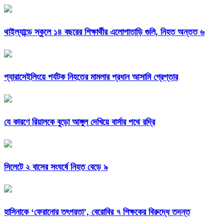
থাইল্যান্ডে স্কুলে ১৪ বছরের শিক্ষার্থীর এলোপাতাড়ি গুলি, নিহত অন্তত ৬
প্যারাসেইলিংয়ে পর্যটক নিহতের মামলার প্রধান আসামি গ্রেপ্তার
যে কারণে রিয়ালকে বুড়ো আঙ্গুল দেখিয়ে বার্সার পথে রদ্রি
সিলেটে ২ বাসের সংঘর্ষে নিহত বেড়ে ৯
হাসিনাকে ‘ফেরানোর তৎপরতা’, বেরোবির ৭ শিক্ষকের বিরুদ্ধে তদন্ত