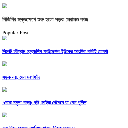
বিজিবির হস্তক্ষেপে শুরু হলো সড়ক মেরামত কাজ
Popular Post
সিলেট-চট্টগ্রাম ফ্রেন্ডশিপ ফাউন্ডেশন ইউকের আংশিক কমিটি ঘোষণা
সড়ক নয়, যেন মরণফাঁদ
‘বোমা সদৃশ’ বস্তু: দুই মেট্রো স্টেশনে যা পেল পুলিশ