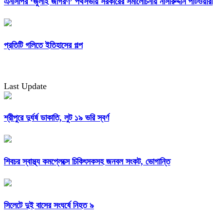
এনসিপির ‘জুলাই জাগরণ’ পথসভায় সরকারের সমালোচনায় নাসীরুদ্দীন পাটওয়ারী
প্রতিটি গলিতে ইতিহাসের গল্প
Last Update
শ্রীপুরে দুর্ধর্ষ ডাকাতি, লুট ১৯ ভরি স্বর্ণ
শিবচর স্বাস্থ্য কমপ্লেক্সে চিকিৎসকসহ জনবল সংকট, ভোগান্তি
সিলেটে দুই বাসের সংঘর্ষে নিহত ৯