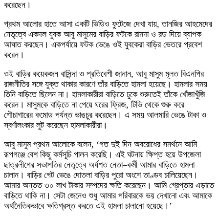
করেছেন।
প্রথম আলোর হাতে আসা একটি ভিডিও ফুটেজে দেখা যায়, তানজির আহমেদের
নেতৃত্বে একদল যুবক আবু মাসুমের বাড়ির ফটকে রামদা ও রড দিয়ে ব্যাপক
আঘাত করছেন। একপর্যায়ে ফটক ভেঙে ওই যুবকেরা বাড়ির ভেতরে প্রবেশ
করেন।
ওই বাড়ির কয়েকজন বাসিন্দা ও প্রতিবেশী জানান, আবু মাসুম মূলত বিএনপির
রাজনীতির সঙ্গে যুক্ত থাকার কারণে তাঁর বাড়িতে হামলা হয়েছে। হামলার সময়
তিনি বাড়িতে ছিলেন না। হামলাকারীরা বাড়িতে ঢুকে শুরুতেই তাঁকে খোঁজাখুঁজি
করেন। মাসুমকে বাড়িতে না পেয়ে ঘরের ফ্রিজ, টিভি থেকে শুরু করে
শৌচাগারের কমোড পর্যন্ত ভাঙচুর করেছেন। এ সময় আলমারি ভেঙে টাকা ও
স্বর্ণালংকার লুট করেছেন হামলাকারীরা।
আবু মাসুম প্রথম আলোকে বলেন, ‘গত দুই দিন অবরোধের সমর্থনে আমি
রূপগঞ্জে বেশ কিছু কর্মসূচি পালন করেছি। এই ঘটনায় ক্ষিপ্ত হয়ে উপজেলা
ছাত্রলীগের সভাপতির নেতৃত্বে অর্ধশত নেতা–কর্মী আমার বাড়িতে হামলা
চালান। বাড়ির গেট ভেঙে দোতলা বাড়ির পুরো অংশে তাণ্ডব চালিয়েছেন।
আমার অন্তত ৩০ লাখ টাকার সম্পদের ক্ষতি করেছেন। আমি গ্রেপ্তার এড়াতে
বাড়িতে থাকি না। সেটা জেনেও শুধু আমার পরিবারকে ভয় দেখানো এবং আমাকে
অর্থনৈতিকভাবে ক্ষতিগ্রস্ত করতে এই হামলা চালানো হয়েছে।’