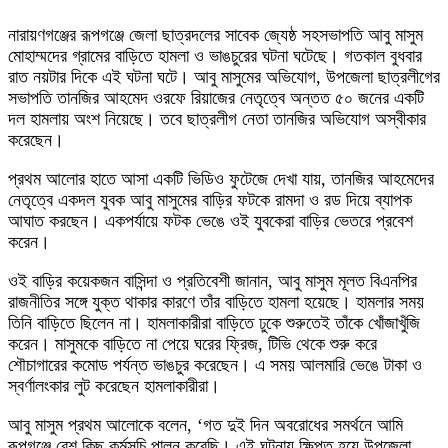
নারায়ণগঞ্জের রূপগঞ্জে জেলা ছাত্রদলের সাবেক জ্যেষ্ঠ সহসভাপতি আবু মাসুম
মোহাম্মদের গ্রামের বাড়িতে হামলা ও ভাঙচুরের ঘটনা ঘটেছে। গতকাল বুধবার
রাত নয়টার দিকে এই ঘটনা ঘটে। আবু মাসুমের অভিযোগ, উপজেলা ছাত্রলীগের
সভাপতি তানজির আহমেদ ওরফে রিয়াজের নেতৃত্বে অন্তত ৫০ জনের একটি
দল হামলায় অংশ নিয়েছে। তবে ছাত্রলীগ নেতা তানজির অভিযোগ অস্বীকার
করেছেন।
প্রথম আলোর হাতে আসা একটি ভিডিও ফুটেজে দেখা যায়, তানজির আহমেদের
নেতৃত্বে একদল যুবক আবু মাসুমের বাড়ির ফটকে রামদা ও রড দিয়ে ব্যাপক
আঘাত করছেন। একপর্যায়ে ফটক ভেঙে ওই যুবকেরা বাড়ির ভেতরে প্রবেশ
করেন।
ওই বাড়ির কয়েকজন বাসিন্দা ও প্রতিবেশী জানান, আবু মাসুম মূলত বিএনপির
রাজনীতির সঙ্গে যুক্ত থাকার কারণে তাঁর বাড়িতে হামলা হয়েছে। হামলার সময়
তিনি বাড়িতে ছিলেন না। হামলাকারীরা বাড়িতে ঢুকে শুরুতেই তাঁকে খোঁজাখুঁজি
করেন। মাসুমকে বাড়িতে না পেয়ে ঘরের ফ্রিজ, টিভি থেকে শুরু করে
শৌচাগারের কমোড পর্যন্ত ভাঙচুর করেছেন। এ সময় আলমারি ভেঙে টাকা ও
স্বর্ণালংকার লুট করেছেন হামলাকারীরা।
আবু মাসুম প্রথম আলোকে বলেন, ‘গত দুই দিন অবরোধের সমর্থনে আমি
রূপগঞ্জে বেশ কিছু কর্মসূচি পালন করেছি। এই ঘটনায় ক্ষিপ্ত হয়ে উপজেলা