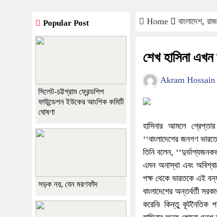
Home
বাংলাদেশ
,
রাজ
Popular Post
শেখ হাসিনা এখন 
Akram Hossain
সিলেট-চট্টগ্রাম ফ্রেন্ডশিপ
ফাউন্ডেশন ইউকের আংশিক কমিটি
ঘোষণা
হাসিনার আমলে গ্রেপ্তা
‘‘বাংলাদেশের জনগণ ভারতের স
তিনি বলেন, ‘‘দুর্ভাগ্যজন
এমন অনাস্থা এবং অবিশ্বা
পক্ষ থেকে ভারতকে এই বন্য
সড়ক নয়, যেন মরণফাঁদ
বাংলাদেশের অন্তর্বর্তী সর
করেনি৷ কিন্তু কূটনৈতিক 