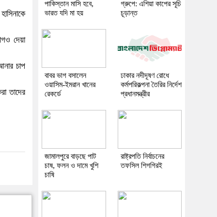
পাকিস্তান মাসি হবে,
গ্রুপে: এশিয়া কাপের সূচি
হাসিনাকে
ভারত যদি মা হয়
চূড়ান্ত
োগও দেয়া
 আনার চাপ
বাবর ভাগ বসালেন
ঢাকার নদীদূষণ রোধে
ওয়াসিম-ইমরান খানের
কর্মপরিকল্পনা তৈরির নির্দেশ
করা তাদের
রেকর্ডে
প্রধানমন্ত্রীর
জামালপুরে বাড়ছে পাট
রাষ্ট্রপতি নির্বাচনের
চাষ, ফলন ও দামে খুশি
তফসিল শিগগিরই
চাষি