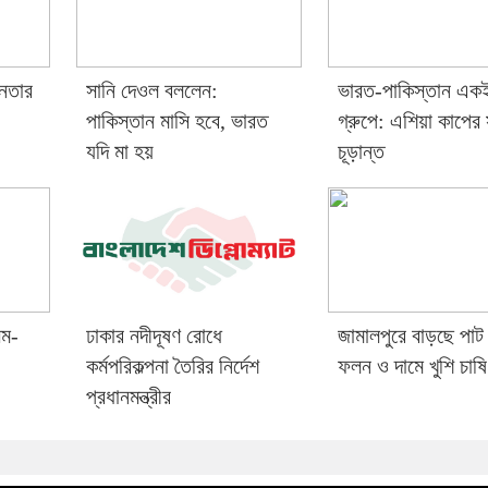
িনতার
সানি দেওল বললেন:
ভারত-পাকিস্তান এক
পাকিস্তান মাসি হবে, ভারত
গ্রুপে: এশিয়া কাপের 
যদি মা হয়
চূড়ান্ত
িম-
ঢাকার নদীদূষণ রোধে
জামালপুরে বাড়ছে পাট 
কর্মপরিকল্পনা তৈরির নির্দেশ
ফলন ও দামে খুশি চাষি
প্রধানমন্ত্রীর