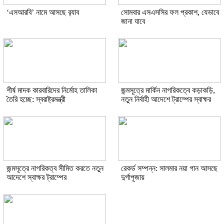
‘এসআরবি’ নামে আসছে র‌্যাব
সোমবার এসএসসির ফল প্রকাশ, যেভাবে
জানা যাবে
শীর্ষ মাদক কারবারিদের নির্মোহ তালিকা
জন্মসূত্রে মার্কিন নাগরিকত্বে কড়াকড়ি,
তৈরি হচ্ছে: স্বরাষ্ট্রমন্ত্রী
নতুন নির্বাহী আদেশে ট্রাম্পের স্বাক্ষর
জন্মসূত্রে নাগরিকত্ব সীমিত করতে নতুন
রেকর্ড সম্পন্ন: সালমার নয়া গান আসছে
আদেশে স্বাক্ষর ট্রাম্পের
দুর্গাপূজায়