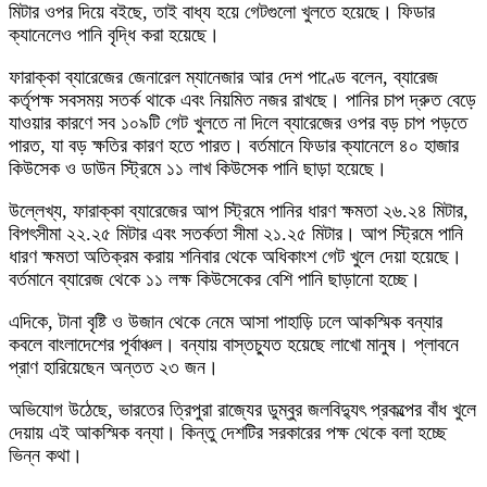
মিটার ওপর দিয়ে বইছে, তাই বাধ্য হয়ে গেটগুলো খুলতে হয়েছে। ফিডার
ক্যানেলেও পানি বৃদ্ধি করা হয়েছে।
ফারাক্কা ব্যারেজের জেনারেল ম্যানেজার আর দেশ পাণ্ডে বলেন, ব্যারেজ
কর্তৃপক্ষ সবসময় সতর্ক থাকে এবং নিয়মিত নজর রাখছে। পানির চাপ দ্রুত বেড়ে
যাওয়ার কারণে সব ১০৯টি গেট খুলতে না দিলে ব্যারেজের ওপর বড় চাপ পড়তে
পারত, যা বড় ক্ষতির কারণ হতে পারত। বর্তমানে ফিডার ক্যানেলে ৪০ হাজার
কিউসেক ও ডাউন স্ট্রিমে ১১ লাখ কিউসেক পানি ছাড়া হয়েছে।
উল্লেখ্য, ফারাক্কা ব্যারেজের আপ স্ট্রিমে পানির ধারণ ক্ষমতা ২৬.২৪ মিটার,
বিপৎসীমা ২২.২৫ মিটার এবং সতর্কতা সীমা ২১.২৫ মিটার। আপ স্ট্রিমে পানি
ধারণ ক্ষমতা অতিক্রম করায় শনিবার থেকে অধিকাংশ গেট খুলে দেয়া হয়েছে।
বর্তমানে ব্যারেজ থেকে ১১ লক্ষ কিউসেকের বেশি পানি ছাড়ানো হচ্ছে।
এদিকে, টানা বৃষ্টি ও উজান থেকে নেমে আসা পাহাড়ি ঢলে আকস্মিক বন্যার
কবলে বাংলাদেশের পূর্বাঞ্চল। বন্যায় বাস্তচ্যুত হয়েছে লাখো মানুষ। প্লাবনে
প্রাণ হারিয়েছেন অন্তত ২৩ জন।
অভিযোগ উঠেছে, ভারতের ত্রিপুরা রাজ্যের ডুম্বুর জলবিদ্যুৎ প্রকল্পের বাঁধ খুলে
দেয়ায় এই আকস্মিক বন্যা। কিন্তু দেশটির সরকারের পক্ষ থেকে বলা হচ্ছে
ভিন্ন কথা।