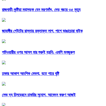
রাজবাড়ী-কুষ্টিয়া মহাসড়ক যেন মরণফাঁদ, দেড় বছরে ৩৫ মৃত্যু
জাহাঙ্গীর গেইটের রাস্তায় রক্তাক্ত লাশ, পাশে ভাঙাচোরা বাইক
পাটওয়ারীর ওপর আসল মার শুরুই হয়নি: এমপি মনজুরুল
ঢাকার আকাশ আংশিক মেঘলা, হতে পারে বৃষ্টি
সেভ দ্য চিলড্রেনে চাকরির সুযোগ, আবেদন করুণ আজই