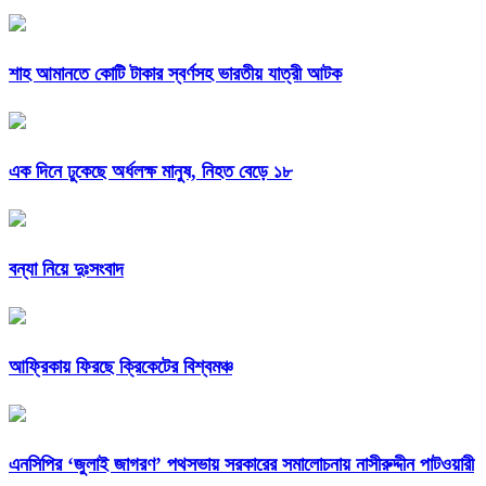
শাহ আমানতে কোটি টাকার স্বর্ণসহ ভারতীয় যাত্রী আটক
এক দিনে ঢুকেছে অর্ধলক্ষ মানুষ, নিহত বেড়ে ১৮
বন্যা নিয়ে দুঃসংবাদ
আফ্রিকায় ফিরছে ক্রিকেটের বিশ্বমঞ্চ
এনসিপির ‘জুলাই জাগরণ’ পথসভায় সরকারের সমালোচনায় নাসীরুদ্দীন পাটওয়ারী