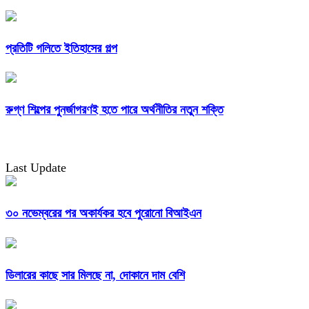
প্রতিটি গলিতে ইতিহাসের গল্প
রুগ্ণ শিল্পের পুনর্জাগরণই হতে পারে অর্থনীতির নতুন শক্তি
Last Update
৩০ নভেম্বরের পর অকার্যকর হবে পুরোনো বিআইএন
ডিলারের কাছে সার মিলছে না, দোকানে দাম বেশি