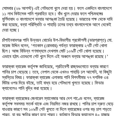
সোমবার (২৬ আগস্ট) এই গেটগুলো খুলে দেয়া হয়। ফলে একদিনে বাংলাদেশে
১১ লাখ কিউসেক পানি প্রবাহিত হবে। বাঁধ খুলে দেয়ার ফলে পশ্চিমবঙ্গের
মুর্শিদাবাদ ও বাংলাদেশে বন্যার আশঙ্কা তৈরি হয়েছে। ভারতের পক্ষ থেকে দাবি
করা হয়েছে, বন্যা পরিস্থিতি ও পাহাড়ি ঢলের তথ্য বাংলাদেশকে আগে থেকেই
দেয়া হচ্ছে।
চাঁপাইনবাবগঞ্জ পানি উন্নয়ন বোর্ডের উপ-বিভাগীয় প্রকৌশলী (ভারপ্রাপ্ত) মো.
ময়েজ উদ্দিন বলেন, ‘গতকাল (রোববার) পর্যন্ত ফারাক্কার ২৭টি গেট খোলা
ছিল। আজ বিভিন্ন গণমাধ্যমে দেখলাম মোট ১০৯টি গেট খোলা হয়েছে।
এভাবে হঠাৎ এতগুলো গেট খুলে দিলে এই অঞ্চলে বন্যার আশঙ্কা রয়েছে।’
ফারাক্কা ব্যারেজ কর্তৃপক্ষ জানিয়েছে, প্রতিবেশী রাজ্যগুলোতে বন্যার কারণে
পানির চাপ বেড়েছে। তবে, নেপাল থেকে এখনও পাহাড়ি ঢল আসেনি, যা কিছুটা
স্বস্তির বিষয়। ফারাক্কা ব্যারেজ এলাকায় পানি বিপৎসীমার ৭৭ দশমিক ৩৪
মিটার ওপর দিয়ে বইছে, তাই বাধ্য হয়ে গেটগুলো খুলতে হয়েছে। ফিডার
ক্যানেলেও পানি বৃদ্ধি করা হয়েছে।
ফারাক্কা ব্যারেজের জেনারেল ম্যানেজার আর দেশ পাণ্ডে বলেন, ব্যারেজ
কর্তৃপক্ষ সবসময় সতর্ক থাকে এবং নিয়মিত নজর রাখছে। পানির চাপ দ্রুত বেড়ে
যাওয়ার কারণে সব ১০৯টি গেট খুলতে না দিলে ব্যারেজের ওপর বড় চাপ পড়তে
পারত, যা বড় ক্ষতির কারণ হতে পারত। বর্তমানে ফিডার ক্যানেলে ৪০ হাজার