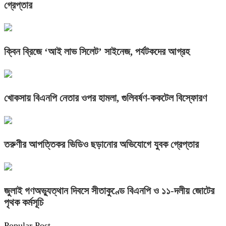
গ্রেপ্তার
ক্বিন ব্রিজে ‘আই লাভ সিলেট’ সাইনেজ, পর্যটকদের আগ্রহ
খোকসায় বিএনপি নেতার ওপর হামলা, গুলিবর্ষণ-ককটেল বিস্ফোরণ
তরুণীর আপত্তিকর ভিডিও ছড়ানোর অভিযোগে যুবক গ্রেপ্তার
জুলাই গণঅভ্যুত্থান দিবসে সীতাকুণ্ডে বিএনপি ও ১১-দলীয় জোটের
পৃথক কর্মসূচি
Popular Post