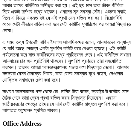
আবার তাদের বাহিনীতে অঙ্গীভূত করা হয়। এই ছয় মাস তারা জীবন-জীবিকা
নিয়ে একটা দুর্দশার মধ্যে থাকেন। ওনাদের মূল সমস্যা সেটা। এজন্য সবাই
মিলে এ বিষয়ে একমত হই যে এই প্রথা যেন বাতিল করা হয়। নিয়োগবিধি
থেকে সেটা কীভাবে বাতিল করা হবে সেটা কমিটির সুপারিশের পর আমরা সিদ্ধান্ত
নেবো।
এ সময় তথ্য উপদেষ্টা নাহিদ ইসলাম সাংবাদিকদের বলেন, আনসারদের অন্যান্য
যে দাবি আছে সেজন্য একটা সুপারিশ কমিটি করে দেওয়া হয়েছে। এই কমিটি
পর্যালোচনা করে সাত কার্যদিবসের মধ্যে প্রতিবেদন দেবে। এই কমিটিতে সাধারণ
আনসারের চার জন প্রতিনিধি থাকবেন। সুপারিশ প্রণয়নে তারা সহযোগিতা
করবেন। তারপর আমরা আন্তমন্ত্রণালয় সভায় বসে সিদ্ধান্ত নেবো। আনসার
সদস্যরা যেসব বৈষম্যের শিকার, তারা যেসব সমস্যার মুখে পড়েন, সেগুলোর
যৌক্তিক সমাধানের চেষ্টা করা হবে।
সাধারণ আনসারদের পক্ষ থেকে মো. নাসিম মিয়া বলেন, স্বরাষ্ট্র উপদেষ্টার সঙ্গে
বৈঠক শেষে তারা গ্রেস প্রথা বাতিল করার সিদ্ধান্ত নিয়েছেন। এছাড়া
জাতীয়করণের ক্ষেত্রে তাদের যে দাবি সেটা কমিটির মাধ্যমে সুপারিশ করা হবে।
আপাতত আন্দোলন স্থগিত থাকবে।
Office Address