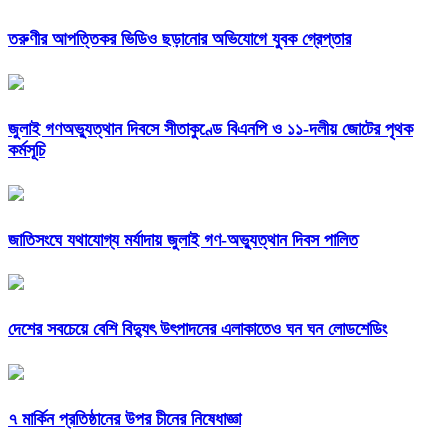
তরুণীর আপত্তিকর ভিডিও ছড়ানোর অভিযোগে যুবক গ্রেপ্তার
জুলাই গণঅভ্যুত্থান দিবসে সীতাকুণ্ডে বিএনপি ও ১১-দলীয় জোটের পৃথক
কর্মসূচি
জাতিসংঘে যথাযোগ্য মর্যাদায় জুলাই গণ-অভ্যুত্থান দিবস পালিত
দেশের সবচেয়ে বেশি বিদ্যুৎ উৎপাদনের এলাকাতেও ঘন ঘন লোডশেডিং
৭ মার্কিন প্রতিষ্ঠানের উপর চীনের নিষেধাজ্ঞা