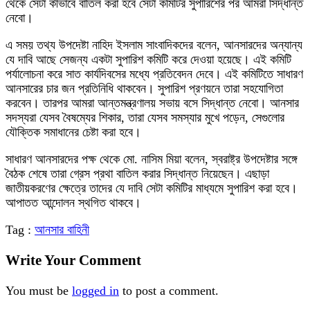
থেকে সেটা কীভাবে বাতিল করা হবে সেটা কমিটির সুপারিশের পর আমরা সিদ্ধান্ত
নেবো।
এ সময় তথ্য উপদেষ্টা নাহিদ ইসলাম সাংবাদিকদের বলেন, আনসারদের অন্যান্য
যে দাবি আছে সেজন্য একটা সুপারিশ কমিটি করে দেওয়া হয়েছে। এই কমিটি
পর্যালোচনা করে সাত কার্যদিবসের মধ্যে প্রতিবেদন দেবে। এই কমিটিতে সাধারণ
আনসারের চার জন প্রতিনিধি থাকবেন। সুপারিশ প্রণয়নে তারা সহযোগিতা
করবেন। তারপর আমরা আন্তমন্ত্রণালয় সভায় বসে সিদ্ধান্ত নেবো। আনসার
সদস্যরা যেসব বৈষম্যের শিকার, তারা যেসব সমস্যার মুখে পড়েন, সেগুলোর
যৌক্তিক সমাধানের চেষ্টা করা হবে।
সাধারণ আনসারদের পক্ষ থেকে মো. নাসিম মিয়া বলেন, স্বরাষ্ট্র উপদেষ্টার সঙ্গে
বৈঠক শেষে তারা গ্রেস প্রথা বাতিল করার সিদ্ধান্ত নিয়েছেন। এছাড়া
জাতীয়করণের ক্ষেত্রে তাদের যে দাবি সেটা কমিটির মাধ্যমে সুপারিশ করা হবে।
আপাতত আন্দোলন স্থগিত থাকবে।
Tag :
আনসার বাহিনী
Write Your Comment
You must be
logged in
to post a comment.