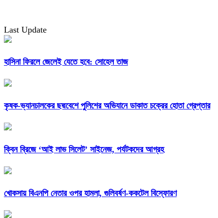
Last Update
হাসিনা ফিরলে জেলেই যেতে হবে: সোহেল তাজ
কৃষক-ভ্যানচালকের ছদ্মবেশে পুলিশের অভিযানে ডাকাত চক্রের হোতা গ্রেপ্তার
ক্বিন ব্রিজে ‘আই লাভ সিলেট’ সাইনেজ, পর্যটকদের আগ্রহ
খোকসায় বিএনপি নেতার ওপর হামলা, গুলিবর্ষণ-ককটেল বিস্ফোরণ