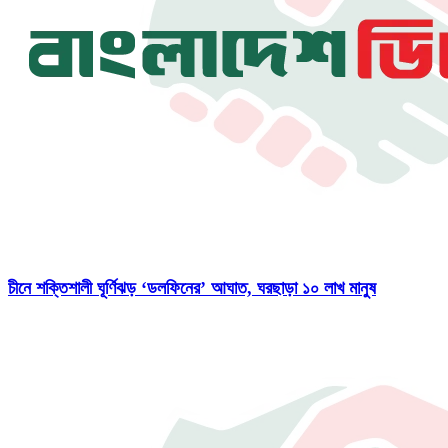
চীনে শক্তিশালী ঘূর্ণিঝড় ‘ডলফিনের’ আঘাত, ঘরছাড়া ১০ লাখ মানুষ