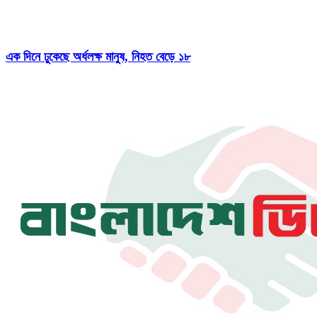
এক দিনে ঢুকেছে অর্ধলক্ষ মানুষ, নিহত বেড়ে ১৮