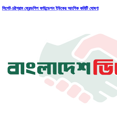
সিলেট-চট্টগ্রাম ফ্রেন্ডশিপ ফাউন্ডেশন ইউকের আংশিক কমিটি ঘোষণা