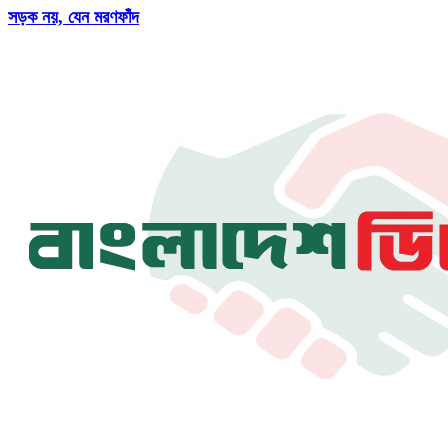
সড়ক নয়, যেন মরণফাঁদ