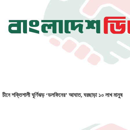
চীনে শক্তিশালী ঘূর্ণিঝড় ‘ডলফিনের’ আঘাত, ঘরছাড়া ১০ লাখ মানুষ