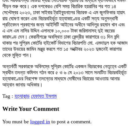
এবং সরকারপন্থী মিডিয়া দ্বারা নেতিবাচক প্রচারণার মাধ্যমে ব্যাপকভাবে দমন-
পীড়ন শুরু করে। এক দশকেরও বেশি সময় বিচারিক হয়রানির পর গত ১৪
সেপ্টেম্বর ২০২৩, ঢাকা সাইবার ট্রাইব্যুনালের বিচারক এ এম জুলফিকার হায়াৎ
রায় ঘোষণা করেন এবং বিচারবহির্ভূত হত্যাকাণ্ডের একটি সত্য অনুসন্ধানী
প্রতিবেদন প্রকাশের জন্য আইসিটি আইনের অধীনে আদিলুর রহমান খান এবং
এ এস এম নাসির উদ্দিন এলানকে ১০,০০০ টাকা জরিমানাসহ দুই বছরের
কারাদণ্ড দেন। কেরানীগঞ্জে অবস্থিত ঢাকা কেন্দ্রীয় কারাগারে ৩১ দিন বন্দি
থাকার পর সুপ্রিম কোর্টের হাইকোর্ট বিভাগের বিচারপতি মো. এমদাদুল হক আজাদ
তাদের উভয়ের জামিন মঞ্জুর করলে গত ১৫ অক্টোবর ২০২৩ দুজনেই কারাগার
থেকে মুক্তি পান।
অন্তর্বর্তী সরকারকে অবিলম্বে সুপ্রিম কোর্টের একজন বিচারকের নেতৃত্বে একটি
স্বাধীন তদন্ত কমিশন গঠন করে ৫ ও ৬ মে ২০১৩ সালে সংঘটিত বিচারবহির্ভূত
হত্যাকাণ্ডের নিরপেক্ষ তদন্তের মাধ্যমে দোষীদের বিচারের আওতায় আনার
আহ্বান জানায় অধিকার।
Tag :
হত্যাকান্ড
হেফাযত ইসলাম
Write Your Comment
You must be
logged in
to post a comment.