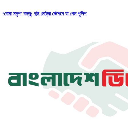
‘বোমা সদৃশ’ বস্তু: দুই মেট্রো স্টেশনে যা পেল পুলিশ