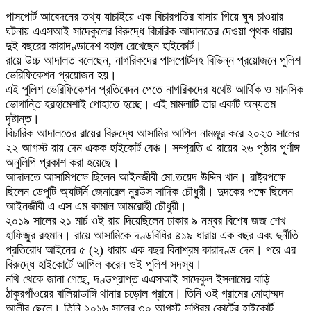
পাসপোর্ট আবেদনের তথ্য যাচাইয়ে এক বিচারপতির বাসায় গিয়ে ঘুষ চাওয়ার
ঘটনায় এএসআই সাদেকুলের বিরুদ্ধে বিচারিক আদালতের দেওয়া পৃথক ধারায়
দুই বছরের কারাদণ্ডাদেশ বহাল রেখেছেন হাইকোর্ট।
রায়ে উচ্চ আদালত বলেছেন, নাগরিকদের পাসপোর্টসহ বিভিন্ন প্রয়োজনে পুলিশ
ভেরিফিকেশন প্রয়োজন হয়।
এই পুলিশ ভেরিফিকেশন প্রতিবেদন পেতে নাগরিকদের যথেষ্ট আর্থিক ও মানসিক
ভোগান্তি হরহামেশাই পোহাতে হচ্ছে। এই মামলাটি তার একটি অন্যতম
দৃষ্টান্ত।
বিচারিক আদালতের রায়ের বিরুদ্ধে আসামির আপিল নামঞ্জুর করে ২০২৩ সালের
২২ আগস্ট রায় দেন একক হাইকোর্ট বেঞ্চ। সম্প্রতি এ রায়ের ২৬ পৃষ্ঠার পূর্ণাঙ্গ
অনুলিপি প্রকাশ করা হয়েছে।
আদালতে আসামিপক্ষে ছিলেন আইনজীবী মো.তয়েদ উদ্দিন খান। রাষ্ট্রপক্ষে
ছিলেন ডেপুটি অ্যাটর্নি জেনারেল নুরউস সাদিক চৌধুরী। দুদকের পক্ষে ছিলেন
আইনজীবী এ এস এম কামাল আমরোহী চৌধুরী।
২০১৯ সালের ২১ মার্চ ওই রায় দিয়েছিলেন ঢাকার ৯ নম্বর বিশেষ জজ শেখ
হাফিজুর রহমান। রায়ে আসামিকে দণ্ডবিধির ৪১৯ ধারায় এক বছর এবং দুর্নীতি
প্রতিরোধ আইনের ৫ (২) ধারায় এক বছর বিনাশ্রম কারাদণ্ড দেন। পরে এর
বিরুদ্ধে হাইকোর্টে আপিল করেন ওই পুলিশ সদস্য।
নথি থেকে জানা গেছে, দণ্ডপ্রাপ্ত এএসআই সাদেকুল ইসলামের বাড়ি
ঠাকুরগাঁওয়ের বালিয়াডাঙ্গি থানার চড়োল গ্রামে। তিনি ওই গ্রামের মোহাম্মদ
আলীর ছেলে। তিনি ২০১৬ সালের ৩০ আগস্ট সুপ্রিম কোর্টের হাইকোর্ট