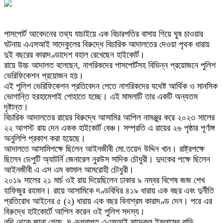
পাসপোর্ট আবেদনের তথ্য যাচাইয়ে এক বিচারপতির বাসায় গিয়ে ঘুষ চাওয়ার
ঘটনায় এএসআই সাদেকুলের বিরুদ্ধে বিচারিক আদালতের দেওয়া পৃথক ধারায়
দুই বছরের কারাদণ্ডাদেশ বহাল রেখেছেন হাইকোর্ট।
রায়ে উচ্চ আদালত বলেছেন, নাগরিকদের পাসপোর্টসহ বিভিন্ন প্রয়োজনে পুলিশ
ভেরিফিকেশন প্রয়োজন হয়।
এই পুলিশ ভেরিফিকেশন প্রতিবেদন পেতে নাগরিকদের যথেষ্ট আর্থিক ও মানসিক
ভোগান্তি হরহামেশাই পোহাতে হচ্ছে। এই মামলাটি তার একটি অন্যতম
দৃষ্টান্ত।
বিচারিক আদালতের রায়ের বিরুদ্ধে আসামির আপিল নামঞ্জুর করে ২০২৩ সালের
২২ আগস্ট রায় দেন একক হাইকোর্ট বেঞ্চ। সম্প্রতি এ রায়ের ২৬ পৃষ্ঠার পূর্ণাঙ্গ
অনুলিপি প্রকাশ করা হয়েছে।
আদালতে আসামিপক্ষে ছিলেন আইনজীবী মো.তয়েদ উদ্দিন খান। রাষ্ট্রপক্ষে
ছিলেন ডেপুটি অ্যাটর্নি জেনারেল নুরউস সাদিক চৌধুরী। দুদকের পক্ষে ছিলেন
আইনজীবী এ এস এম কামাল আমরোহী চৌধুরী।
২০১৯ সালের ২১ মার্চ ওই রায় দিয়েছিলেন ঢাকার ৯ নম্বর বিশেষ জজ শেখ
হাফিজুর রহমান। রায়ে আসামিকে দণ্ডবিধির ৪১৯ ধারায় এক বছর এবং দুর্নীতি
প্রতিরোধ আইনের ৫ (২) ধারায় এক বছর বিনাশ্রম কারাদণ্ড দেন। পরে এর
বিরুদ্ধে হাইকোর্টে আপিল করেন ওই পুলিশ সদস্য।
নথি থেকে জানা গেছে, দণ্ডপ্রাপ্ত এএসআই সাদেকুল ইসলামের বাড়ি