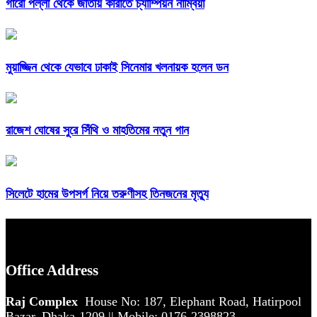
গারো পল্লী থেকে জাতীয় কারাতে চ্যাম্পিয়ন নাম্বিয়া
মুয়াজ্জিন থেকে যেভাবে ঢাকাই সিনেমার খলনায়ক হলেন ডন
রাজেশ ঘোষের সুরে সিঁথি ও মাহতিমের নতুন গান
সিলেটে হামের উপসর্গ নিয়ে তরুণীসহ তিনজনের মৃত্যু
Office Address
Raj Complex
House No: 187, Elephant Road, Hatirpool
Bazar, Dhaka-1209 || Mobile: 0176-2398823