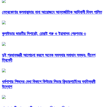
নেত্রকোণার কলমাকান্দায় নানা আয়োজনে আন্তর্জাতিক আদিবাসী দিবস পালিত
কুলাউড়ায় ভারতীয় সিগারেট, চোরাই গরু ও ইয়াবাসহ গ্রেপ্তার ৩
দুই প্রধানমন্ত্রী আলোচনা করলে অনেক সমস্যার সমাধান সম্ভব: দীনেশ
ত্রিবেদী
ধর্মপাশায় শিশুদের মেধা বিকাশে ফিউচার লিডার কিন্ডারগার্টেনের ব্যতিক্রমী
উদ্যোগ