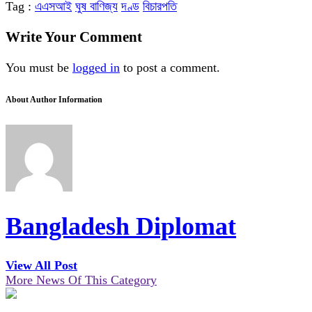
Tag :
এএসআই
ঘুষ বাণিজ্য
দণ্ড
বিচারপতি
Write Your Comment
You must be
logged in
to post a comment.
About Author Information
Bangladesh Diplomat
View All Post
More News Of This Category