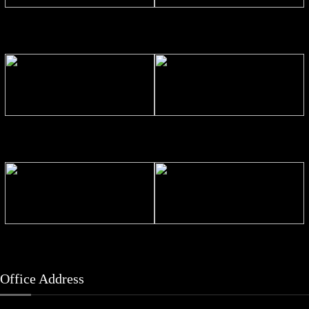
সিলেটে দুই বাসের সংঘর্ষে নিহত ৯
থাইল্যান্ডে স্কুলে ১৪ বছরের শিক্ষার্থীর
এলোপাতাড়ি গুলি, নিহত অন্তত ৬
প্যারাসেইলিংয়ে পর্যটক নিহতের মামলার
যে কারণে রিয়ালকে বুড়ো আঙ্গুল দেখিয়ে
প্রধান আসামি গ্রেপ্তার
বার্সার পথে রদ্রি
সিলেটে ২ বাসের সংঘর্ষে নিহত বেড়ে ৯
হাসিনাকে ‘ফেরানোর তৎপরতা’, বেরোবির ৭
শিক্ষকের বিরুদ্ধে তদন্ত
Office Address