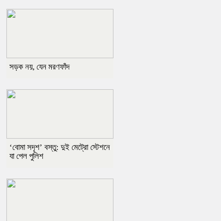
সড়ক নয়, যেন মরণফাঁদ
‘বোমা সদৃশ’ বস্তু: দুই মেট্রো স্টেশনে
যা পেল পুলিশ