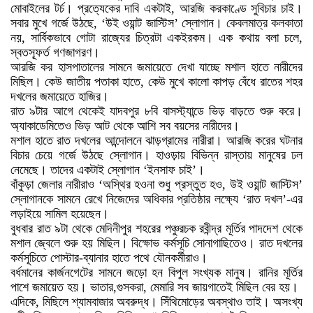
মোবাইলের টর্চ। প্রত্যেকের দাবি একটাই, আরজি করকাণ্ডে সুবিচার চাই।
সবার মুখে গর্জে উঠছে, ‘উই ওয়ান্ট জাস্টিস’ স্লোগান। কেবলমাত্র কলকাতা
নয়, সার্বিকভাবে গোটা রাজ্যের চিত্রটা একইরকম। এক কথায় বলা চলে,
স্বতস্ফূর্ত গণজাগরণ।
আরজি কর হাসপাতালের সামনে জমায়েতে দেখা যাচ্ছে মশাল হাতে নারীদের
মিছিল। কেউ জাতীয় পতাকা হাতে, কেউ মুখে কালো কাপড় বেঁধে রাতের শহর
দখলের জমায়েতে হাজির।
রাত ৯টার আগে থেকেই যাদবপুর ৮বি বাসস্ট্যান্ডে ভিড় বাড়তে শুরু করে।
অ্যাকাডেমিতেও ভিড় আট থেকে আশি সব বয়সের নারীদের।
মশাল হাতে রাত দখলের আন্দোলনে ঝাড়গ্রামের নারীরা। আরজি করের ঘটনার
বিচার চেয়ে গর্জে উঠছে স্লোগান। হাওড়ায় বিভিন্ন রাস্তায় মানুষের ঢল
নেমেছে। তাদের একটাই স্লোগান ‘ইনসাফ চাই’।
বাঁকুড়া জেলার নারীরাও ‘অস্থির হওনা শুধু প্রস্তুত হও, উই ওয়ান্ট জাস্টিস’
স্লোগানকে সামনে রেখে নিজেদের অধিকার প্রতিষ্ঠার লক্ষ্যে ‘রাত দখল’-এর
লড়াইয়ে সামিল হয়েছেন।
বুধবার রাত ৯টা থেকে মেদিনীপুর শহরের পঞ্চুরচক রবীন্দ্র মূর্তির পাদদেশ থেকে
মশাল জ্বেলে শুরু হয় মিছিল। বিক্ষোভ কর্মসূচি সোনাগাছিতেও। রাত দখলের
কর্মসূচিতে পোস্টার-ব্যানার হাতে পথে যৌনকর্মীরাও।
বর্ধমানের কার্জনগেটের সামনে জড়ো হন বিপুল সংখ্যক মানুষ। রানির মূর্তির
পাশে জমায়েত হয়। ভাতার,গুসকরা, মেমারি সব জায়গাতেই মিছিল বের হয়।
এদিকে, মিছিলে শ্যামবাজার অবরুদ্ধ। সিঁথিমোড়ের অবস্থাও তাই। অসংখ্য