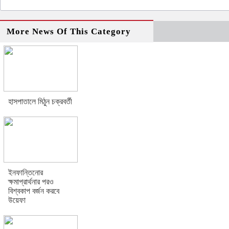
More News Of This Category
হাসপাতালে মিঠুন চক্রবর্তী
ইনফান্তিনোর
ক্ষমাপ্রার্থনার পরও
বিশ্বকাপ বর্জন করবে
উয়েফা