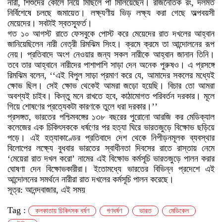
নারী, শিশুদের কোলে নিয়ে মিছিলে পা মিলিয়েছেন। রাজনৈতিক রং, দলমত
নির্বিশেষে চলছে জমায়েত। লক্ষ্যণীয় ভিড় লক্ষ্য করা গেছে অল্পবয়সী
মেয়েদের। সবটাই স্বতস্ফূর্ত।
গত ১০ আগস্ট রাতে ফেসবুকে পোস্ট করে মেয়েদের রাত দখলের আহ্বান
জানিয়েছিলেন নারী নেত্রী রিমঝিম সিংহ। ক্রমে ক্রমে তা আন্দোলনের রূপ
নেয়। প্রতিবাদে অংশ নেওয়ার জন্য সকল নারীকে আহ্বান জানান তিনি।
তবে তার আহ্বানে নারীদের পাশাপাশি সাড়া দেন অনেক পুরুষও। এ প্রসঙ্গে
রিমঝিম বলেন, ‘‘এই বিপুল সাড়া প্রমাণ করে যে, আমাদের সকলের মধ্যেই
ক্ষোভ ছিল। সেই ক্ষোভ থেকেই আমরা জড়ো হয়েছি। বিচার তো আমরা
অবশ্যই চাইব। কিন্তু মনে রাখতে হবে, কাঠামোগত পরিবর্তন দরকার। মূলে
গিয়ে শোষণের প্রত্যেকটা কারণকে তুলে ধরা দরকার।’’
প্রসঙ্গত, ভারতের পশ্চিমবঙ্গের ১৩৮ বছরের পুরোনো আরজি কর মেডিক্যাল
কলেজের এক চিকিৎসককে ধর্ষণের পর হত্যা ঘিরে ভারতজুড়ে বিক্ষোভ ছড়িয়ে
পড়ে। এই হত্যাকাণ্ডের প্রতিবাদে দেশ থেকে নিপীড়নমূলক ব্যবস্থার
বিলোপের লক্ষ্যে বুধবার ভারতের স্বাধীনতা দিবসের রাতে রাস্তায় নেমে
‘মেয়েরা রাত দখল করো’ নামের এই বিক্ষোভ কর্মসূচি ভারতজুড়ে পালন করার
ঘোষণা দেন বিক্ষোভকারীরা। ইতোমধ্যে ভারতের বিভিন্ন প্রদেশে এই
আন্দোলনের সমর্থনে নারীরা রাত দখলের কর্মসূচি পালন করেছে।
সূত্র: আনন্দবাজার, এই সময়
Tag :
কলকাতায় চিকিৎসক ধর্ষণ
গণধর্ষণ
ভারত
মেডিকেল