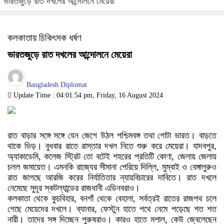
ভারতজুড়ে রাত দখলের আন্দোলনে মেয়েরা
কলকাতায় চিকিৎসক ধর্ষণ
ভারতজুড়ে রাত দখলের আন্দোলনে মেয়েরা
Bangladesh Diplomat
Update Time : 04:01:54 pm, Friday, 16 August 2024
রাত বাড়ার সঙ্গে সঙ্গে যেন জেগে উঠল পশ্চিমবঙ্গ তথা গোটা ভারত। বাড়তে
থাকে ভিড়। বুধবার রাতে রাস্তার দখল নিতে শুরু করে মেয়েরা। যাদবপুর,
অ্যাকাডেমি, কলেজ স্ট্রিট তো বটেই শহরের প্রতিটি কোণা, জেলায় জেলায়
চলল জমায়েত। এমনকি রাজ্যের সীমানা পেরিয়ে দিল্লি, মুম্বাই ও বেঙ্গালুরুও
রাত জাগছে আরজি করের নির্যাতিতার ন্যায়বিচারের দাবিতে। রাত দখলে
নেমেছে সুদূর স্কটল্যান্ডের রাজধানী এডিনবরাও।
কলকাতা থেকে কুচবিহার, বনগাঁ থেকে বেহালা, সর্বত্রই রাতের রাজপথ চলে
গেছে মেয়েদের দখলে। ব্যানার, ফেস্টুন হাতে পথে নেমে পড়েছে শত শত
নারী। তাদের সঙ্গ দিচ্ছেন পুরুষরাও। কারও হাতে মশাল, কেউ জ্বেলেছেন