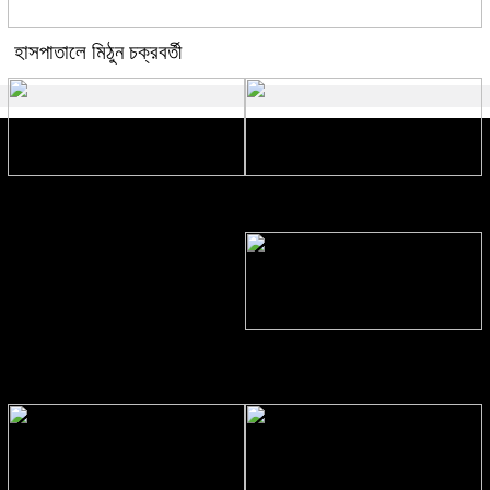
হাসপাতালে মিঠুন চক্রবর্তী
ইনফান্তিনোর ক্ষমাপ্রার্থনার পরও বিশ্বকাপ
শ্রীপুরে দুর্ধর্ষ ডাকাতি, লুট ১৯ ভরি স্বর্ণ
বর্জন করবে উয়েফা
শিবচর স্বাস্থ্য কমপ্লেক্সে চিকিৎসকসহ
জনবল সংকট, ভোগান্তি