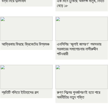
বন্যা নিয়ে দুঃসংবাদ
এক দিনে ঢুকেছে অর্ধলক্ষ মানুষ, নিহত
বেড়ে ১৮
আফ্রিকায় ফিরছে ক্রিকেটের বিশ্বমঞ্চ
এনসিপির ‘জুলাই জাগরণ’ পথসভায়
সরকারের সমালোচনায় নাসীরুদ্দীন
পাটওয়ারী
প্রতিটি গলিতে ইতিহাসের গল্প
রুগ্ণ শিল্পের পুনর্জাগরণই হতে পারে
অর্থনীতির নতুন শক্তি