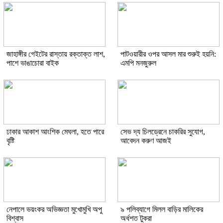
জাহাঙ্গীর গেইটের রাস্তায় রক্তাক্ত লাশ,
পাটওয়ারীর ওপর আসল মার শুরুই হয়নি:
পাশে ভাঙাচোরা বাইক
এমপি মনজুরুল
ঢাকার আকাশ আংশিক মেঘলা, হতে পারে
সেভ দ্য চিলড্রেনে চাকরির সুযোগ,
বৃষ্টি
আবেদন করুণ আজই
নেপালে ভয়ংকর অভিজ্ঞতা মুখোমুখি অপু
৯ পলিব্যাগে মিলল বাড়ির মালিকের
বিশ্বাস
অর্ধশত টুকরা