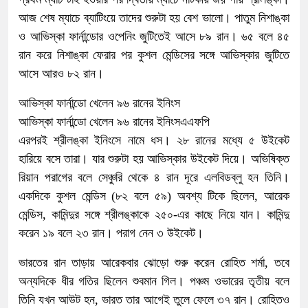
আজ শেষ ম্যাচে ব্যাটিংয়ে তাদের শুরুটা হয় বেশ ভালো। পাতুম নিশাঙ্কা
ও আভিস্কা ফার্নান্ডোর ওপেনিং জুটিতেই আসে ৮৯ রান। ৬৫ বলে ৪৫
রান করে নিশাঙ্কা ফেরার পর কুশল মেন্ডিসের সঙ্গে আভিস্কার জুটিতে
আসে আরও ৮২ রান।
আভিস্কা ফার্নান্ডো খেলেন ৯৬ রানের ইনিংস
আভিস্কা ফার্নান্ডো খেলেন ৯৬ রানের ইনিংসএএফপি
এরপরই শ্রীলঙ্কা ইনিংসে নামে ধস। ২৮ রানের মধ্যে ৫ উইকেট
হারিয়ে বসে তারা। যার শুরুটা হয় আভিস্কার উইকেট দিয়ে। অভিষিক্ত
রিয়ান পরাগের বলে সেঞ্চুরি থেকে ৪ রান দূরে এলবিডব্লু হন তিনি।
একদিকে কুশল মেন্ডিস (৮২ বলে ৫৯) অবশ্য টিকে ছিলেন, আরেক
মেন্ডিস, কামিন্দুর সঙ্গে শ্রীলঙ্কাকে ২৫০-এর কাছে নিয়ে যান। কামিন্দু
করেন ১৯ বলে ২৩ রান। পরাগ নেন ৩ উইকেট।
ভারতের রান তাড়ায় আরেকবার ঝোড়ো শুরু করেন রোহিত শর্মা, তবে
অন্যদিকে ধীর গতির ছিলেন শুবমান গিল। পঞ্চম ওভারের তৃতীয় বলে
তিনি যখন আউট হন, ভারত তার আগেই তুলে ফেলে ৩৭ রান। রোহিতও