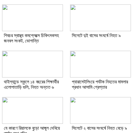
শিবচর স্বাস্থ্য কমপ্লেক্সে চিকিৎসকসহ
সিলেটে দুই বাসের সংঘর্ষে নিহত ৯
জনবল সংকট, ভোগান্তি
থাইল্যান্ডে স্কুলে ১৪ বছরের শিক্ষার্থীর
প্যারাসেইলিংয়ে পর্যটক নিহতের মামলার
এলোপাতাড়ি গুলি, নিহত অন্তত ৬
প্রধান আসামি গ্রেপ্তার
যে কারণে রিয়ালকে বুড়ো আঙ্গুল দেখিয়ে
সিলেটে ২ বাসের সংঘর্ষে নিহত বেড়ে ৯