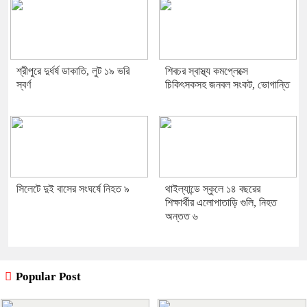
শ্রীপুরে দুর্ধর্ষ ডাকাতি, লুট ১৯ ভরি
শিবচর স্বাস্থ্য কমপ্লেক্সে
স্বর্ণ
চিকিৎসকসহ জনবল সংকট, ভোগান্তি
সিলেটে দুই বাসের সংঘর্ষে নিহত ৯
থাইল্যান্ডে স্কুলে ১৪ বছরের
শিক্ষার্থীর এলোপাতাড়ি গুলি, নিহত
অন্তত ৬
Popular Post