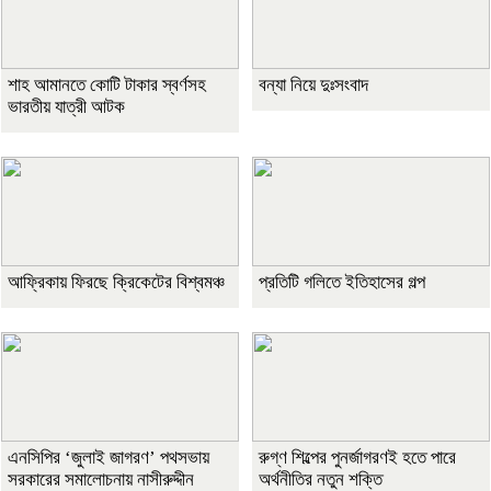
শাহ আমানতে কোটি টাকার স্বর্ণসহ
বন্যা নিয়ে দুঃসংবাদ
ভারতীয় যাত্রী আটক
আফ্রিকায় ফিরছে ক্রিকেটের বিশ্বমঞ্চ
প্রতিটি গলিতে ইতিহাসের গল্প
এনসিপির ‘জুলাই জাগরণ’ পথসভায়
রুগ্ণ শিল্পের পুনর্জাগরণই হতে পারে
সরকারের সমালোচনায় নাসীরুদ্দীন
অর্থনীতির নতুন শক্তি