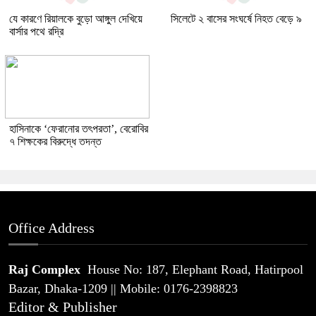
যে কারণে রিয়ালকে বুড়ো আঙ্গুল দেখিয়ে
সিলেটে ২ বাসের সংঘর্ষে নিহত বেড়ে ৯
বার্সার পথে রদ্রি
হাসিনাকে ‘ফেরানোর তৎপরতা’, বেরোবির
৭ শিক্ষকের বিরুদ্ধে তদন্ত
Office Address
Raj Complex
House No: 187, Elephant Road, Hatirpool
Bazar, Dhaka-1209 || Mobile: 0176-2398823
Editor & Publisher