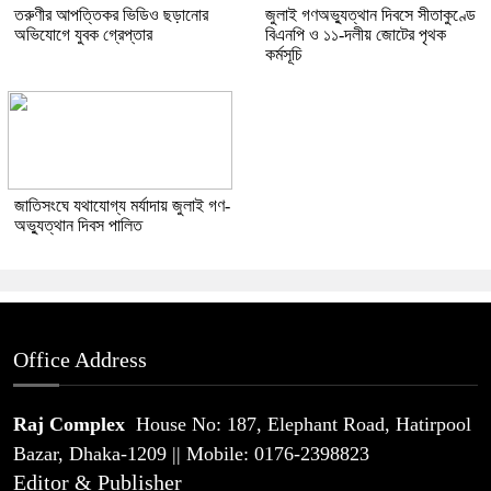
তরুণীর আপত্তিকর ভিডিও ছড়ানোর
জুলাই গণঅভ্যুত্থান দিবসে সীতাকুণ্ডে
অভিযোগে যুবক গ্রেপ্তার
বিএনপি ও ১১-দলীয় জোটের পৃথক
কর্মসূচি
জাতিসংঘে যথাযোগ্য মর্যাদায় জুলাই গণ-
অভ্যুত্থান দিবস পালিত
Office Address
Raj Complex
House No: 187, Elephant Road, Hatirpool
Bazar, Dhaka-1209 || Mobile: 0176-2398823
Editor & Publisher