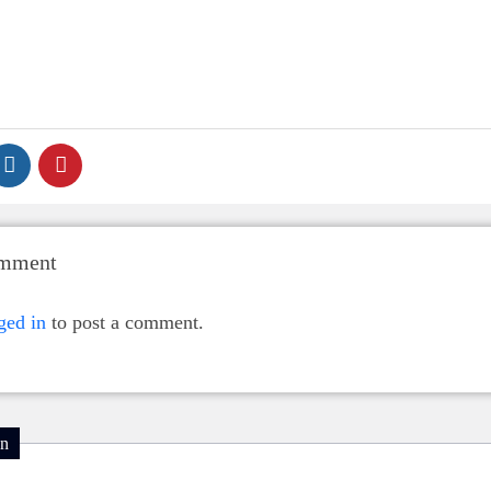
omment
ged in
to post a comment.
on