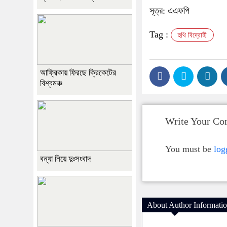
সূত্র: এএফপি
Tag :
হুথি বিদ্রোহী
আফ্রিকায় ফিরছে ক্রিকেটের
বিশ্বমঞ্চ
Write Your C
You must be
log
বন্যা নিয়ে দুঃসংবাদ
About Author Informati