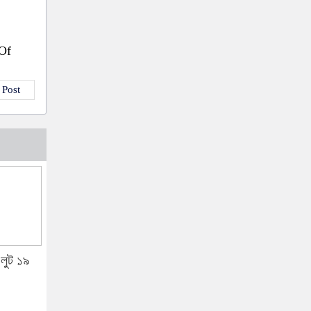
 Of
 Post
, লুট ১৯