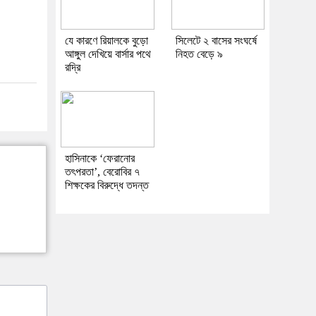
যে কারণে রিয়ালকে বুড়ো
সিলেটে ২ বাসের সংঘর্ষে
আঙ্গুল দেখিয়ে বার্সার পথে
নিহত বেড়ে ৯
রদ্রি
হাসিনাকে ‘ফেরানোর
তৎপরতা’, বেরোবির ৭
শিক্ষকের বিরুদ্ধে তদন্ত