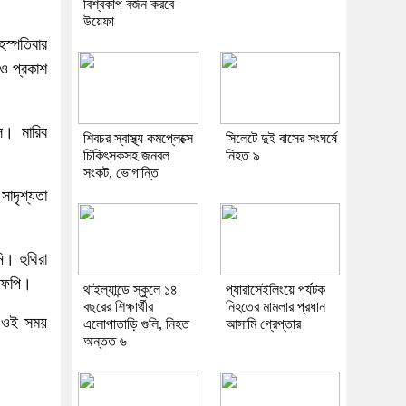
বিশ্বকাপ বর্জন করবে
উয়েফা
হস্পতিবার
িও প্রকাশ
ল। মারিব
শিবচর স্বাস্থ্য কমপ্লেক্সে
সিলেটে দুই বাসের সংঘর্ষে
চিকিৎসকসহ জনবল
নিহত ৯
সংকট, ভোগান্তি
াদৃশ্যতা
ি। হুথিরা
এএফপি।
থাইল্যান্ডে স্কুলে ১৪
প্যারাসেইলিংয়ে পর্যটক
বছরের শিক্ষার্থীর
নিহতের মামলার প্রধান
া। ওই সময়
এলোপাতাড়ি গুলি, নিহত
আসামি গ্রেপ্তার
অন্তত ৬