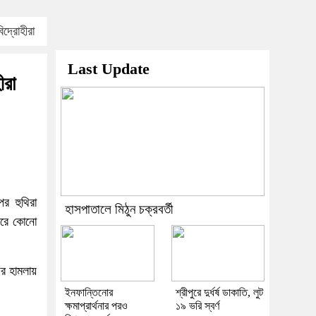
িদ্রোহীরা
Last Update
ীরা
র হুথিরা
হাসপাতালে মিঠুন চক্রবর্তী
পারে কোনো
ের হামলায়
ইনফান্তিনোর
শ্রীপুরে দুর্ধর্ষ ডাকাতি, লুট
ক্ষমাপ্রার্থনার পরও
১৯ ভরি স্বর্ণ