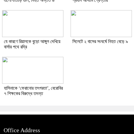
এলোপাতাড়ি গুলি, নিহত অন্তত ৬
প্রধান আসামি গ্রেপ্তার
যে কারণে রিয়ালকে বুড়ো আঙ্গুল দেখিয়ে
সিলেটে ২ বাসের সংঘর্ষে নিহত বেড়ে ৯
বার্সার পথে রদ্রি
হাসিনাকে ‘ফেরানোর তৎপরতা’, বেরোবির
৭ শিক্ষকের বিরুদ্ধে তদন্ত
Office Address