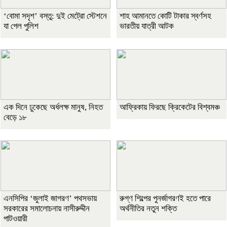
‘বোমা সদৃশ’ বস্তু: দুই মেট্রো স্টেশনে
শাহ আমানতে কোটি টাকার স্বর্ণসহ
যা পেল পুলিশ
ভারতীয় যাত্রী আটক
এক দিনে ঢুকেছে অর্ধলক্ষ মানুষ, নিহত
আফ্রিকায় ফিরছে ক্রিকেটের বিশ্বমঞ্চ
বেড়ে ১৮
এনসিপির ‘জুলাই জাগরণ’ পথসভায়
রুগ্ণ শিল্পের পুনর্জাগরণই হতে পারে
সরকারের সমালোচনায় নাসীরুদ্দীন
অর্থনীতির নতুন শক্তি
পাটওয়ারী