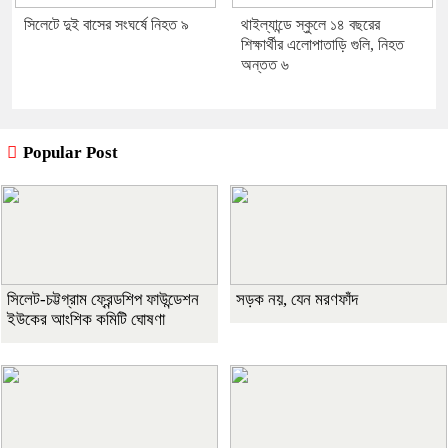
সিলেটে দুই বাসের সংঘর্ষে নিহত ৯
থাইল্যান্ডে স্কুলে ১৪ বছরের
শিক্ষার্থীর এলোপাতাড়ি গুলি, নিহত
অন্তত ৬
Popular Post
সিলেট-চট্টগ্রাম ফ্রেন্ডশিপ ফাউন্ডেশন
সড়ক নয়, যেন মরণফাঁদ
ইউকের আংশিক কমিটি ঘোষণা