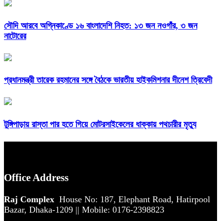
সৌদি আরবে অগ্নিকাণ্ডে ১৬ বাংলাদেশি নিহত: ১৩ জন নওগাঁর, ৩ জন
নাটোরের
প্রধানমন্ত্রী তারেক রহমানের সঙ্গে বৈঠকে ভারতীয় হাইকমিশনার দীনেশ ত্রিবেদী
টুঙ্গিপাড়ায় রাস্তা পার হতে গিয়ে মোটরসাইকেলের ধাক্কায় পথচারীর মৃত্যু
Office Address
Raj Complex
House No: 187, Elephant Road, Hatirpool
Bazar, Dhaka-1209 || Mobile: 0176-2398823