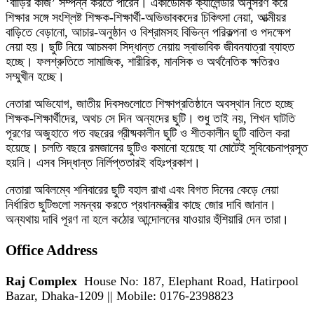
‘বাড়ির কাজ’ সম্পন্ন করতে পারেন। একাডেমিক ক্যালেন্ডার অনুসরণ করে
শিক্ষার সঙ্গে সংশ্লিষ্ট শিক্ষক-শিক্ষার্থী-অভিভাবকদের চিকিৎসা নেয়া, আত্মীয়র
বাড়িতে বেড়ানো, আচার-অনুষ্ঠান ও বিশ্রামসহ বিভিন্ন পরিকল্পনা ও পদক্ষেপ
নেয়া হয়। ছুটি নিয়ে আচমকা সিদ্ধান্ত নেয়ায় স্বাভাবিক জীবনযাত্রা ব্যাহত
হচ্ছে। ফলশ্রুতিতে সামাজিক, শারীরিক, মানসিক ও অর্থনৈতিক ক্ষতিরও
সম্মুখীন হচ্ছে।
নেতারা অভিযোগ, জাতীয় দিবসগুলোতে শিক্ষাপ্রতিষ্ঠানে অবস্থান নিতে হচ্ছে
শিক্ষক-শিক্ষার্থীদের, অথচ সে দিন অন্যদের ছুটি। শুধু তাই নয়, শিখন ঘাটতি
পূরণের অজুহাতে গত বছরের গ্রীষ্মকালীন ছুটি ও শীতকালীন ছুটি বাতিল করা
হয়েছে। চলতি বছরে রমজানের ছুটিও কমানো হয়েছে যা মোটেই সুবিবেচনাপ্রসূত
হয়নি। এসব সিদ্ধান্ত নির্লিপ্ততারই বহিঃপ্রকাশ।
নেতারা অবিলম্বে শনিবারের ছুটি বহাল রাখা এবং বিগত দিনের কেড়ে নেয়া
নির্ধারিত ছুটিগুলো সমন্বয় করতে প্রধানমন্ত্রীর কাছে জোর দাবি জানান।
অন্যথায় দাবি পূরণ না হলে কঠোর আন্দোলনের যাওয়ার হুঁশিয়ারি দেন তারা।
Office Address
Raj Complex
House No: 187, Elephant Road, Hatirpool
Bazar, Dhaka-1209 || Mobile: 0176-2398823