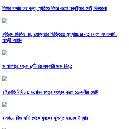
মিশার বাসায় চার বন্ধু, স্মৃতিতে ফিরে এলো নব্বইয়ের সেই দিনগুলো
কৃত্রিম জিপিএ নয়, যোগ্যতার ভিত্তিতে মূল্যায়নের নতুন যুগে এসএসসি:
মাহদী আমিন
জামালপুরে সড়ক দুর্ঘটনায় সহকারী জজ নিহত
রাষ্ট্রপতি নির্বাচন: মনোনয়নপত্র সংগ্রহ করল ১১-দলীয় জোট
রামগড়ে নিজ বাড়ি থেকে যুবকের ঝুলন্ত মরদেহ উদ্ধার