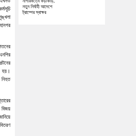
ট এখনও
নাগরিকত্বে কড়াকড়ি,
নতুন নির্বাহী আদেশে
্মসূচি
ট্রাম্পের স্বাক্ষর
ৃঙ্খলা
মহানগর
 পতনের
িএনপির
ল্টনের
াও হয়।
ল নিহত
তারের
শ বিজয়
জানিয়ে
 বিতরণ