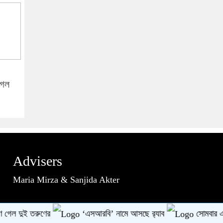
 গেল
Advisers
Maria Mirza & Sanjida Akter
yem Hasan
 দুই তরুণের
‘এসআরবি’ নামে আসছে র‌্যাব
সোমবার এসএসসির