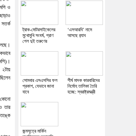
এমপি ও
 ছাড়াও
 সতর্ক
ট্রাক-মোটরসাইকেলের
‘এসআরবি’ নামে
মুখোমুখি সংঘর্ষ, প্রাণ
আসছে র‌্যাব
গেল দুই তরুণের
 চলছে।
থকভাবে
এমপি)।
র ২টায়
েছিলেন
সোমবার এসএসসির ফল
শীর্ষ মাদক কারবারিদের
প্রকাশ, যেভাবে জানা
নির্মোহ তালিকা তৈরি
যাবে
হচ্ছে: স্বরাষ্ট্রমন্ত্রী
 কোনো
ও তার
আতঙ্কে
জন্মসূত্রে মার্কিন