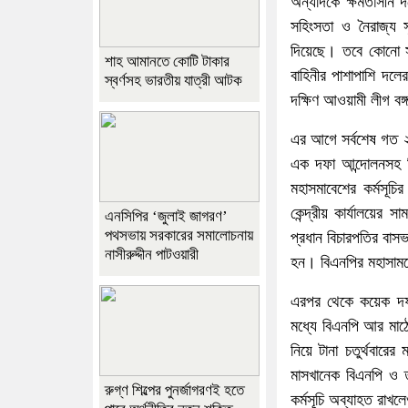
অন্যদিকে ক্ষমতাসীন দ
সহিংসতা ও নৈরাজ্য স
দিয়েছে। তবে কোনো সং
শাহ আমানতে কোটি টাকার
বাহিনীর পাশাপাশি দলে
স্বর্ণসহ ভারতীয় যাত্রী আটক
দক্ষিণ আওয়ামী লীগ বঙ্
এর আগে সর্বশেষ গত ২
এক দফা আন্দোলনসহ নির
মহাসমাবেশের কর্মসূচ
কেন্দ্রীয় কার্যালয়ের
এনসিপির ‘জুলাই জাগরণ’
পথসভায় সরকারের সমালোচনায়
প্রধান বিচারপতির বা
নাসীরুদ্দীন পাটওয়ারী
হন। বিএনপির মহাসাম
এরপর থেকে কয়েক দফা
মধ্যে বিএনপি আর মাঠে 
নিয়ে টানা চতুর্থবার
মাসখানেক বিএনপি ও ত
রুগ্ণ শিল্পের পুনর্জাগরণই হতে
কর্মসূচি অব্যাহত রাখলে