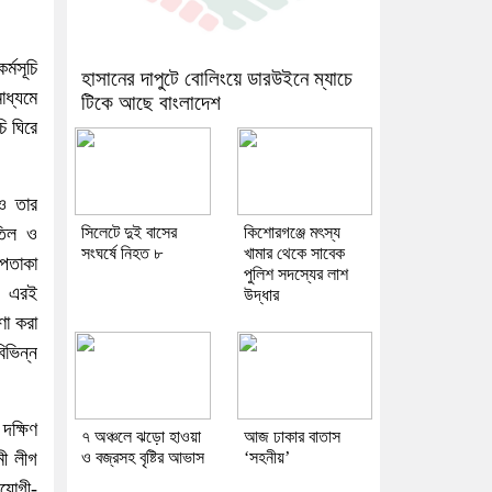
্মসূচি
হাসানের দাপুটে বোলিংয়ে ডারউইনে ম্যাচে
াধ্যমে
টিকে আছে বাংলাদেশ
ি ঘিরে
ও তার
াতিল ও
সিলেটে দুই বাসের
কিশোরগঞ্জে মৎস্য
সংঘর্ষে নিহত ৮
খামার থেকে সাবেক
 পতাকা
পুলিশ সদস্যের লাশ
ি। এরই
উদ্ধার
ণা করা
ভিন্ন
দক্ষিণ
৭ অঞ্চলে ঝড়ো হাওয়া
আজ ঢাকার বাতাস
মী লীগ
ও বজ্রসহ বৃষ্টির আভাস
‘সহনীয়’
যোগী-