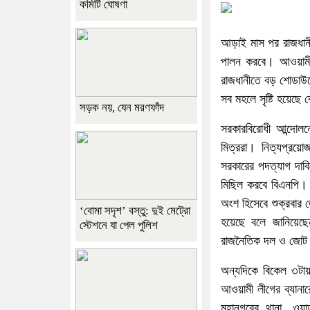
কমিটি ঘোষণা
আড়াই মাস পর রাজধানী
পালন করবে। আওয়ামী ল
রাজধানীতে বড় শোডাউনের
সব মহলে সৃষ্টি হয়েছে
সড়ক নয়, যেন মরণফাঁদ
সরকারবিরোধী আন্দোল
মিত্ররা। নিত্যপ্রয়োজ
সরকারের পদত্যাগ দাবিত
মিছিল করবে বিএনপি। 
অংশ হিসেবে শুক্রবার 
‘বোমা সদৃশ’ বস্তু: দুই মেট্রো
হয়েছে বলে জানিয়েছে
স্টেশনে যা পেল পুলিশ
রাজনৈতিক দল ও জো
অন্যদিকে বিকেল ৩টায় র
আওয়ামী লীগের ব্যানা
মহানগরের থানা, ওয়া