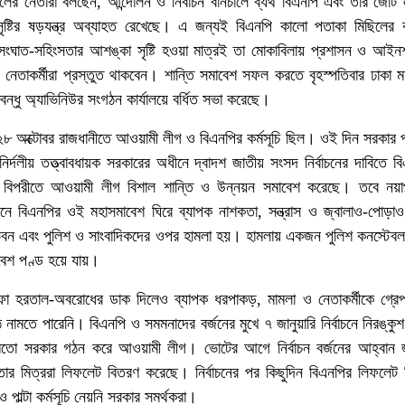
লের নেতারা বলছেন, আন্দোলন ও নির্বাচন বানচালে ব্যর্থ বিএনপি এবং তার জো
ৃষ্টির ষড়যন্ত্র অব্যাহত রেখেছে। এ জন্যই বিএনপি কালো পতাকা মিছিলের কর
ঘাত-সহিংসতার আশঙ্কা সৃষ্টি হওয়া মাত্রই তা মোকাবিলায় প্রশাসন ও আইনশ
র নেতাকর্মীরা প্রস্তুত থাকবেন। শান্তি সমাবেশ সফল করতে বৃহস্পতিবার ঢাকা 
গবন্ধু অ্যাভিনিউর সংগঠন কার্যালয়ে বর্ধিত সভা করেছে।
৮ অক্টোবর রাজধানীতে আওয়ামী লীগ ও বিএনপির কর্মসূচি ছিল। ওই দিন সরকার
্দলীয় তত্ত্বাবধায়ক সরকারের অধীনে দ্বাদশ জাতীয় সংসদ নির্বাচনের দাবিতে ব
ির বিপরীতে আওয়ামী লীগ বিশাল শান্তি ও উন্নয়ন সমাবেশ করেছে। তবে নয়াপ
 সামনে বিএনপির ওই মহাসমাবেশ ঘিরে ব্যাপক নাশকতা, সন্ত্রাস ও জ্বালাও-পোড়
সভবন এবং পুলিশ ও সাংবাদিকদের ওপর হামলা হয়। হামলায় একজন পুলিশ কনস্টেব
বেশ পণ্ড হয়ে যায়।
 হরতাল-অবরোধের ডাক দিলেও ব্যাপক ধরপাকড়, মামলা ও নেতাকর্মীকে গ্রেপ্
নামতে পারেনি। বিএনপি ও সমমনাদের বর্জনের মুখে ৭ জানুয়ারি নির্বাচনে নিরঙ্কু
ের মতো সরকার গঠন করে আওয়ামী লীগ। ভোটের আগে নির্বাচন বর্জনের আহ্বান 
ার মিত্ররা লিফলেট বিতরণ করেছে। নির্বাচনের পর কিছুদিন বিএনপির লিফলেট
ও পাল্টা কর্মসূচি নেয়নি সরকার সমর্থকরা।