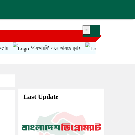
×
‘এসআরবি’ নামে আসছে র‌্যাব
সোমবার এসএসসির ফল প্রক
Last Update