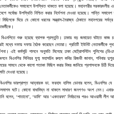
র নেতাকর্মীকেও সমাবেশে উপস্থিত থাকতে বলা হয়েছে। মহানগরীর সরকারদলীয় 
েশে সর্বোচ্চ উপস্থিতি নিশ্চিত করার নির্দেশনা দেওয়া হয়েছে। শান্তি সমাবেশ
মিছিলকে ঘিরে যে কোনো ধরনের সন্ত্রাস-নৈরাজ্য ঠেকাতে মহানগরের সর্বত্র
াকর্মীকে।
রে বিএনপিতে শুরু হয়েছে ব্যাপক প্রস্তুতি। ঢাকায় বড় জমায়েত ঘটাতে কাজ
রই মধ্যে দফায় দফায় বৈঠক করেছেন নেতারা। প্রতিটি ইউনিট নেতাকর্মীকে পৃ
দেশনা। এই কর্মসূচি পালনে অনুমতি মিলেছে ঢাকা মেট্রোপলিটন পুলিশের (ডি
্মেলনে বিএনপির সিনিয়র যুগ্ম মহাসচিব রুহুল কবির রিজভী জানান, শনিবার দুপু
ার্যালয়ের সামনে থেকে কালো পতাকা মিছিল করার বিষয় জানিয়ে প্রশাসনকে চিঠি দিয়
ুমতি দেওয়া হয়েছে।
বিএনপির ভারপ্রাপ্ত আহ্বায়ক ডা. ফরহাদ হালিম ডোনার বলেন, বিএনপির যে
লোকসমাগম ঘটে। কোনো বাধাবিঘ্ন না থাকলে সাধারণ জনগণও অংশ নেন। এবার
তিনি বলেন, ‘পাতানো’, ‘ডামি’ আর ‘একতরফা’ নির্বাচনের পরও আওয়ামী লীগ 