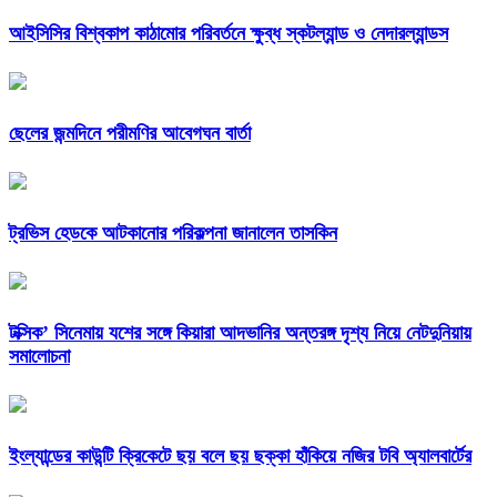
আইসিসির বিশ্বকাপ কাঠামোর পরিবর্তনে ক্ষুব্ধ স্কটল্যান্ড ও নেদারল্যান্ডস
ছেলের জন্মদিনে পরীমণির আবেগঘন বার্তা
ট্রভিস হেডকে আটকানোর পরিকল্পনা জানালেন তাসকিন
টক্সিক’ সিনেমায় যশের সঙ্গে কিয়ারা আদভানির অন্তরঙ্গ দৃশ্য নিয়ে নেটদুনিয়ায়
সমালোচনা
ইংল্যান্ডের কাউন্টি ক্রিকেটে ছয় বলে ছয় ছক্কা হাঁকিয়ে নজির টবি অ্যালবার্টের