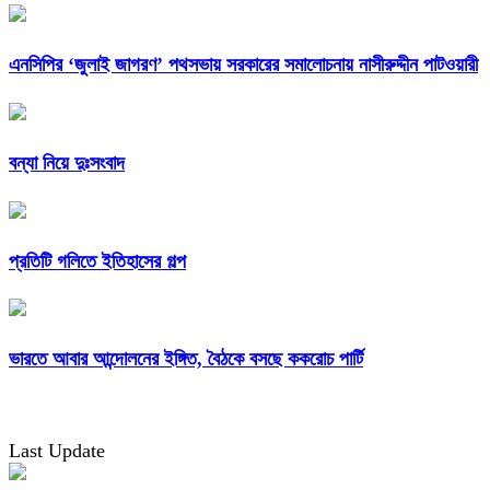
এনসিপির ‘জুলাই জাগরণ’ পথসভায় সরকারের সমালোচনায় নাসীরুদ্দীন পাটওয়ারী
বন্যা নিয়ে দুঃসংবাদ
প্রতিটি গলিতে ইতিহাসের গল্প
ভারতে আবার আন্দোলনের ইঙ্গিত, বৈঠকে বসছে ককরোচ পার্টি
Last Update