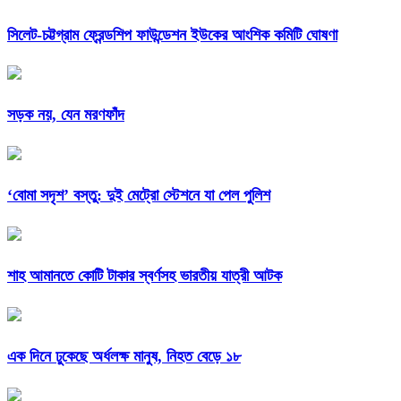
সিলেট-চট্টগ্রাম ফ্রেন্ডশিপ ফাউন্ডেশন ইউকের আংশিক কমিটি ঘোষণা
সড়ক নয়, যেন মরণফাঁদ
‘বোমা সদৃশ’ বস্তু: দুই মেট্রো স্টেশনে যা পেল পুলিশ
শাহ আমানতে কোটি টাকার স্বর্ণসহ ভারতীয় যাত্রী আটক
এক দিনে ঢুকেছে অর্ধলক্ষ মানুষ, নিহত বেড়ে ১৮