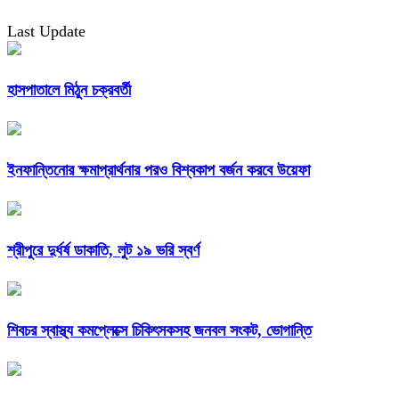
Last Update
হাসপাতালে মিঠুন চক্রবর্তী
ইনফান্তিনোর ক্ষমাপ্রার্থনার পরও বিশ্বকাপ বর্জন করবে উয়েফা
শ্রীপুরে দুর্ধর্ষ ডাকাতি, লুট ১৯ ভরি স্বর্ণ
শিবচর স্বাস্থ্য কমপ্লেক্সে চিকিৎসকসহ জনবল সংকট, ভোগান্তি