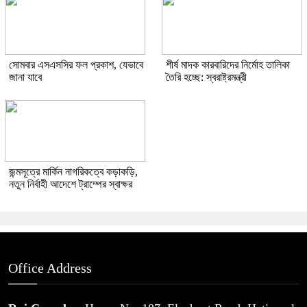
সোমবার এসএসসির ফল প্রকাশ, যেভাবে
শীর্ষ মাদক কারবারিদের নির্মোহ তালিকা
জানা যাবে
তৈরি হচ্ছে: স্বরাষ্ট্রমন্ত্রী
জন্মসূত্রে মার্কিন নাগরিকত্বে কড়াকড়ি,
নতুন নির্বাহী আদেশে ট্রাম্পের স্বাক্ষর
Office Address