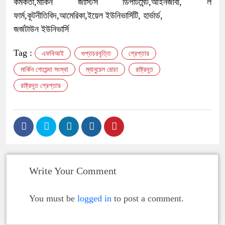
কর্মকর্তা,মার্কিন জাস্টিস ডিপার্টমেন্ট,আইনজীবী, ল
ফার্ম,কূটনীতিবিদ,আমেরিকা,ইয়েল ইউনিভার্সিটি, হার্ভার্ড,
জর্জটাউন ইউনিভার্সি
Tag :
এফবিআই
গুপ্তচরবৃত্তি
গ্রেপ্তার
মার্কিন গোয়েন্দা সংস্থা
ম্যানুয়েল রোচা
রাষ্ট্রদূত
রাষ্ট্রদূত গ্রেপ্তার
Write Your Comment
You must be
logged in
to post a comment.