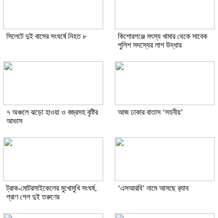
সিলেটে দুই বাসের সংঘর্ষে নিহত ৮
কিশোরগঞ্জে মৎস্য খামার থেকে সাবেক
পুলিশ সদস্যের লাশ উদ্ধার
৭ অঞ্চলে ঝড়ো হাওয়া ও বজ্রসহ বৃষ্টির
আজ ঢাকার বাতাস ‘সহনীয়’
আভাস
ট্রাক-মোটরসাইকেলের মুখোমুখি সংঘর্ষ,
‘এসআরবি’ নামে আসছে র‌্যাব
প্রাণ গেল দুই তরুণের