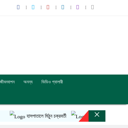
জীবনযাপন
অনন্য
ভিডিও গ্যালারী
×
হাসপাতালে মিঠুন চক্রবর্তী
ইনফান্তিনোর ক্ষমাপ্রার্থনার 