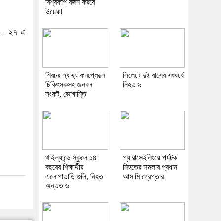
বিশ্বকাপ বর্জন করবে
উয়েফা
ি – ২৭ এ
শিবচর স্বাস্থ্য কমপ্লেক্সে
সিলেটে দুই বাসের সংঘর্ষে
চিকিৎসকসহ জনবল
নিহত ৯
সংকট, ভোগান্তি
থাইল্যান্ডে স্কুলে ১৪
প্যারাসেইলিংয়ে পর্যটক
বছরের শিক্ষার্থীর
নিহতের মামলার প্রধান
এলোপাতাড়ি গুলি, নিহত
আসামি গ্রেপ্তার
অন্তত ৬