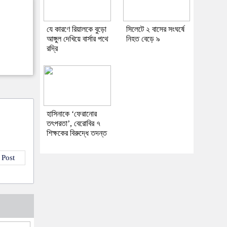
যে কারণে রিয়ালকে বুড়ো
সিলেটে ২ বাসের সংঘর্ষে
আঙ্গুল দেখিয়ে বার্সার পথে
নিহত বেড়ে ৯
রদ্রি
হাসিনাকে ‘ফেরানোর
তৎপরতা’, বেরোবির ৭
শিক্ষকের বিরুদ্ধে তদন্ত
 Post