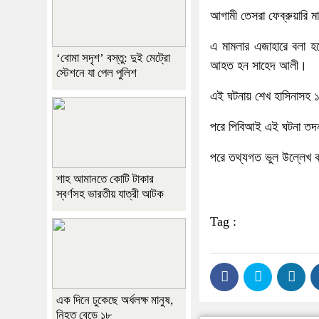
আগামী তেসরা ফেব্রুয়ারি মা
এ মামলার এজাহারে বলা হ
‘বোমা সদৃশ’ বস্তু: দুই মেট্রো
আহত হন সাহেদ আলী।
স্টেশনে যা পেল পুলিশ
এই ঘটনায় শেখ হাসিনাসহ ১
পরে পিবিআই এই ঘটনা তদন
পরে তথ্যগত ভুল উল্লেখ ক
শাহ আমানতে কোটি টাকার
স্বর্ণসহ ভারতীয় যাত্রী আটক
Tag :
এক দিনে ঢুকেছে অর্ধলক্ষ মানুষ,
নিহত বেড়ে ১৮