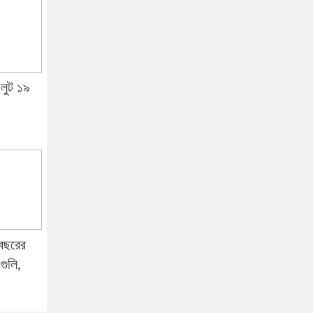
, লুট ১৯
 বছরের
গুলি,