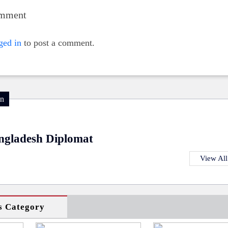
omment
ged in
to post a comment.
on
ngladesh Diplomat
View All
s Category