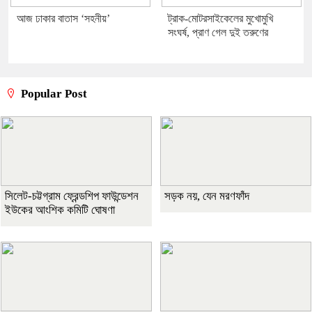
আজ ঢাকার বাতাস ‘সহনীয়’
ট্রাক-মোটরসাইকেলের মুখোমুখি
সংঘর্ষ, প্রাণ গেল দুই তরুণের
Popular Post
সিলেট-চট্টগ্রাম ফ্রেন্ডশিপ ফাউন্ডেশন
সড়ক নয়, যেন মরণফাঁদ
ইউকের আংশিক কমিটি ঘোষণা