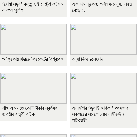
‘বোমা সদৃশ’ বস্তু: দুই মেট্রো স্টেশনে
এক দিনে ঢুকেছে অর্ধলক্ষ মানুষ, নিহত
যা পেল পুলিশ
বেড়ে ১৮
আফ্রিকায় ফিরছে ক্রিকেটের বিশ্বমঞ্চ
বন্যা নিয়ে দুঃসংবাদ
শাহ আমানতে কোটি টাকার স্বর্ণসহ
এনসিপির ‘জুলাই জাগরণ’ পথসভায়
ভারতীয় যাত্রী আটক
সরকারের সমালোচনায় নাসীরুদ্দীন
পাটওয়ারী