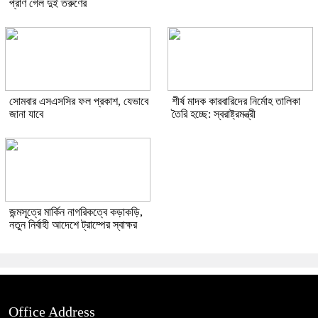
প্রাণ গেল দুই তরুণের
সোমবার এসএসসির ফল প্রকাশ, যেভাবে
শীর্ষ মাদক কারবারিদের নির্মোহ তালিকা
জানা যাবে
তৈরি হচ্ছে: স্বরাষ্ট্রমন্ত্রী
জন্মসূত্রে মার্কিন নাগরিকত্বে কড়াকড়ি,
নতুন নির্বাহী আদেশে ট্রাম্পের স্বাক্ষর
Office Address