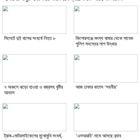
সিলেটে দুই বাসের সংঘর্ষে নিহত ৮
কিশোরগঞ্জে মৎস্য খামার থেকে সাবেক
পুলিশ সদস্যের লাশ উদ্ধার
৭ অঞ্চলে ঝড়ো হাওয়া ও বজ্রসহ বৃষ্টির
আজ ঢাকার বাতাস ‘সহনীয়’
আভাস
ট্রাক-মোটরসাইকেলের মুখোমুখি সংঘর্ষ,
‘এসআরবি’ নামে আসছে র‌্যাব