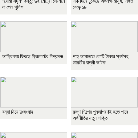
‘বোমা সদৃশ’ বস্তু: দুই মেট্রো স্টেশনে
এক দিনে ঢুকেছে অর্ধলক্ষ মানুষ, নিহত
যা পেল পুলিশ
বেড়ে ১৮
আফ্রিকায় ফিরছে ক্রিকেটের বিশ্বমঞ্চ
শাহ আমানতে কোটি টাকার স্বর্ণসহ
ভারতীয় যাত্রী আটক
বন্যা নিয়ে দুঃসংবাদ
রুগ্ণ শিল্পের পুনর্জাগরণই হতে পারে
অর্থনীতির নতুন শক্তি