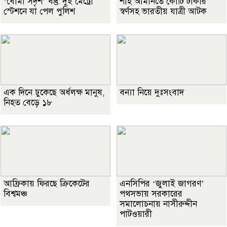
‘বোমা সদৃশ’ বস্তু: দুই মেট্রো
শাহ আমানতে কোটি টাকার
স্টেশনে যা পেল পুলিশ
স্বর্ণসহ ভারতীয় যাত্রী আটক
এক দিনে ঢুকেছে অর্ধলক্ষ মানুষ,
বন্যা নিয়ে দুঃসংবাদ
নিহত বেড়ে ১৮
আফ্রিকায় ফিরছে ক্রিকেটের
এনসিপির ‘জুলাই জাগরণ’
বিশ্বমঞ্চ
পথসভায় সরকারের
সমালোচনায় নাসীরুদ্দীন
পাটওয়ারী