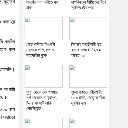
ম সুইডিশ
স্বর্ণের দাম, ভরিতে যত
নাগরিকত্ব সীমিতের বিলে
টাকা
স্বাক্ষর ট্রাম্পের
ও করা হয়
েমি করবিন
নোয়াখালীতে বিএনপি
সিলেটে যাত্রীবাহী দুই
পহরণ’ বলে
নেতাকে গুলি, লাগল
বাসের সংঘর্ষে নিহত ৮,
সহযোগীর বুকে
আহত ২৫
ংলাদেশি।
ঠন আগামী
যুদ্ধ থেকে বের হওয়ার
খুচরা বাজারে কাঁচামরিচ
েছে।
পথ পাচ্ছেন না ট্রাম্প,
৩০০ টাকা, বেড়েছে ডিম-
উভয় সংকটে মার্কিন
মুরগির দাম
প্রেসিডেন্ট
য় ৫০০ জন
ণ সহায়তা