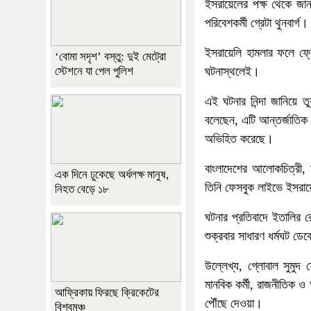
ইসরায়েলের পক্ষ থেকে জা
পরিবেশকর্মী গ্রেটা থুনবার্গ।
ইসরায়েলি হামলার ফলে ফ্ল
‘বোমা সদৃশ’ বস্তু: দুই মেট্রো
স্টেশনে যা পেল পুলিশ
ঘটনাস্থলেই।
এই ঘটনার নিন্দা জানিয়ে ত
বলেছেন, এটি আন্তর্জাতিক
অভিহিত করেছে।
বাংলাদেশের আলোকচিত্রী,
এক দিনে ঢুকেছে অর্ধলক্ষ মানুষ,
তিনি ফেসবুক লাইভে ইসরায়
নিহত বেড়ে ১৮
ঘটনার প্রতিবাদে ইতালির 
শুক্রবার সাধারণ ধর্মঘট ড
উল্লেখ্য, গ্লোবাল সুমু
মানবিক কর্মী, রাজনীতিক
আফ্রিকায় ফিরছে ক্রিকেটের
পৌঁছে দেওয়া।
বিশ্বমঞ্চ