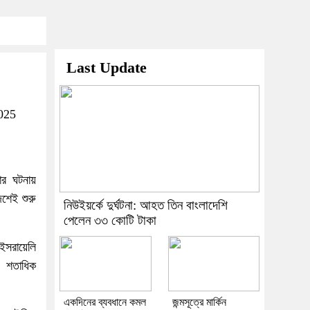
Last Update
025
ার ঘটনায়
শেই শুরু
নিউইয়র্কে দুর্ঘটনা: আহত তিন বাংলাদেশি
পেলেন ৩৩ কোটি টাকা
 ইসরায়েলি
ই শতাধিক
একদিনের ব্যবধানে কমল
জন্মসূত্রে মার্কিন