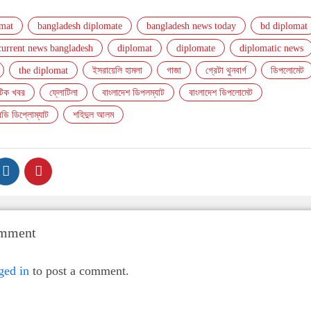
omat
bangladesh diplomate
bangladesh news today
bd diplomat
current news bangladesh
diplomat
diplomate
diplomatic news
the diplomat
ইসরায়েলি হামলা
গাজা
গ্রেটা থুনবার্গ
ডিপলোমেট
াটিক খবর
ফ্লোটিলা
বাংলাদেশ ডিপলম্যাট
বাংলাদেশ ডিপলোমেট
িডি ডিপ্লোম্যাট
শহিদুল আলম
omment
ged in
to post a comment.