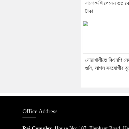
বাংলাদেশি পেলেন ৩৩ ক
টাকা
নোয়াখালীতে বিএনপি নে
গুলি, লাগল সহযোগীর বু
Office Address
Raj Complex
House No: 187, Elephant Road, Hat