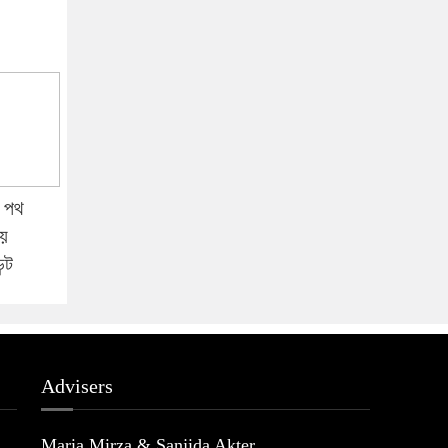
র পথ
ভয়
ন্ট
Advisers
Maria Mirza & Sanjida Akter