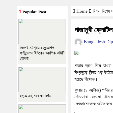
Home
বিশ্ব
,
বিশেষ স
Popular Post
গাজামুখী ফ্লোটিল
Bangladesh Dip
সিলেট-চট্টগ্রাম ফ্রেন্ডশিপ
ফাউন্ডেশন ইউকের আংশিক কমিটি
ঘোষণা
গাজায় ত্রাণ নিয়ে যাওয়া
বিশ্বজুড়ে নিন্দার ঝড় উ
হয়েছে বিক্ষোভ।
বুধবার (১ অক্টোবর) গভীর র
সড়ক নয়, যেন মরণফাঁদ
নৌসেনারা সেগুলো থামিয়
স্বেচ্ছাসেবককে আটক করে 