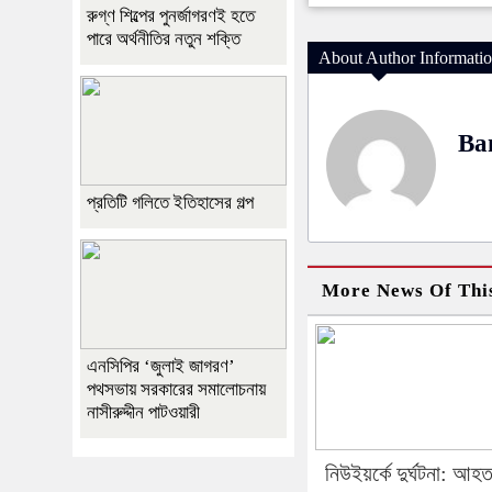
রুগ্ণ শিল্পের পুনর্জাগরণই হতে
পারে অর্থনীতির নতুন শক্তি
About Author Informati
Ba
প্রতিটি গলিতে ইতিহাসের গল্প
More News Of Thi
এনসিপির ‘জুলাই জাগরণ’
পথসভায় সরকারের সমালোচনায়
নাসীরুদ্দীন পাটওয়ারী
নিউইয়র্কে দুর্ঘটনা: আহ