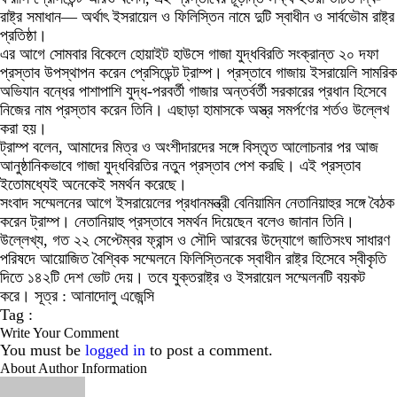
রাষ্ট্র সমাধান— অর্থাৎ ইসরায়েল ও ফিলিস্তিন নামে দুটি স্বাধীন ও সার্বভৌম রাষ্ট্র
প্রতিষ্ঠা।
এর আগে সোমবার বিকেলে হোয়াইট হাউসে গাজা যুদ্ধবিরতি সংক্রান্ত ২০ দফা
প্রস্তাব উপস্থাপন করেন প্রেসিডেন্ট ট্রাম্প। প্রস্তাবে গাজায় ইসরায়েলি সামরিক
অভিযান বন্ধের পাশাপাশি যুদ্ধ-পরবর্তী গাজার অন্তর্বর্তী সরকারের প্রধান হিসেবে
নিজের নাম প্রস্তাব করেন তিনি। এছাড়া হামাসকে অস্ত্র সমর্পণের শর্তও উল্লেখ
করা হয়।
ট্রাম্প বলেন, আমাদের মিত্র ও অংশীদারদের সঙ্গে বিস্তৃত আলোচনার পর আজ
আনুষ্ঠানিকভাবে গাজা যুদ্ধবিরতির নতুন প্রস্তাব পেশ করছি। এই প্রস্তাব
ইতোমধ্যেই অনেকেই সমর্থন করেছে।
সংবাদ সম্মেলনের আগে ইসরায়েলের প্রধানমন্ত্রী বেনিয়ামিন নেতানিয়াহুর সঙ্গে বৈঠক
করেন ট্রাম্প। নেতানিয়াহু প্রস্তাবে সমর্থন দিয়েছেন বলেও জানান তিনি।
উল্লেখ্য, গত ২২ সেপ্টেম্বর ফ্রান্স ও সৌদি আরবের উদ্যোগে জাতিসংঘ সাধারণ
পরিষদে আয়োজিত বৈশ্বিক সম্মেলনে ফিলিস্তিনকে স্বাধীন রাষ্ট্র হিসেবে স্বীকৃতি
দিতে ১৪২টি দেশ ভোট দেয়। তবে যুক্তরাষ্ট্র ও ইসরায়েল সম্মেলনটি বয়কট
করে। সূত্র : আনাদোলু এজেন্সি
Tag :
Write Your Comment
You must be
logged in
to post a comment.
About Author Information