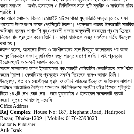
রাষ্ট্র সমাধান— অর্থাৎ ইসরায়েল ও ফিলিস্তিন নামে দুটি স্বাধীন ও সার্বভৌম রাষ্ট্র
প্রতিষ্ঠা।
এর আগে সোমবার বিকেলে হোয়াইট হাউসে গাজা যুদ্ধবিরতি সংক্রান্ত ২০ দফা
প্রস্তাব উপস্থাপন করেন প্রেসিডেন্ট ট্রাম্প। প্রস্তাবে গাজায় ইসরায়েলি সামরিক
অভিযান বন্ধের পাশাপাশি যুদ্ধ-পরবর্তী গাজার অন্তর্বর্তী সরকারের প্রধান হিসেবে
নিজের নাম প্রস্তাব করেন তিনি। এছাড়া হামাসকে অস্ত্র সমর্পণের শর্তও উল্লেখ
করা হয়।
ট্রাম্প বলেন, আমাদের মিত্র ও অংশীদারদের সঙ্গে বিস্তৃত আলোচনার পর আজ
আনুষ্ঠানিকভাবে গাজা যুদ্ধবিরতির নতুন প্রস্তাব পেশ করছি। এই প্রস্তাব
ইতোমধ্যেই অনেকেই সমর্থন করেছে।
সংবাদ সম্মেলনের আগে ইসরায়েলের প্রধানমন্ত্রী বেনিয়ামিন নেতানিয়াহুর সঙ্গে বৈঠক
করেন ট্রাম্প। নেতানিয়াহু প্রস্তাবে সমর্থন দিয়েছেন বলেও জানান তিনি।
উল্লেখ্য, গত ২২ সেপ্টেম্বর ফ্রান্স ও সৌদি আরবের উদ্যোগে জাতিসংঘ সাধারণ
পরিষদে আয়োজিত বৈশ্বিক সম্মেলনে ফিলিস্তিনকে স্বাধীন রাষ্ট্র হিসেবে স্বীকৃতি
দিতে ১৪২টি দেশ ভোট দেয়। তবে যুক্তরাষ্ট্র ও ইসরায়েল সম্মেলনটি বয়কট
করে। সূত্র : আনাদোলু এজেন্সি
Office Address
Raj Complex
House No: 187, Elephant Road, Hatirpool
Bazar, Dhaka-1209 || Mobile: 0176-2398823
Editor & Publisher
Atik Israk