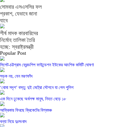
সোমবার এসএসসির ফল
প্রকাশ, যেভাবে জানা
যাবে
শীর্ষ মাদক কারবারিদের
নির্মোহ তালিকা তৈরি
হচ্ছে: স্বরাষ্ট্রমন্ত্রী
Popular Post
সিলেট-চট্টগ্রাম ফ্রেন্ডশিপ ফাউন্ডেশন ইউকের আংশিক কমিটি ঘোষণা
সড়ক নয়, যেন মরণফাঁদ
‘বোমা সদৃশ’ বস্তু: দুই মেট্রো স্টেশনে যা পেল পুলিশ
এক দিনে ঢুকেছে অর্ধলক্ষ মানুষ, নিহত বেড়ে ১৮
আফ্রিকায় ফিরছে ক্রিকেটের বিশ্বমঞ্চ
বন্যা নিয়ে দুঃসংবাদ