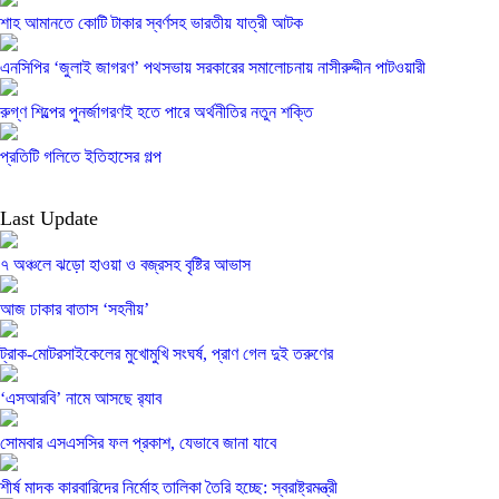
শাহ আমানতে কোটি টাকার স্বর্ণসহ ভারতীয় যাত্রী আটক
এনসিপির ‘জুলাই জাগরণ’ পথসভায় সরকারের সমালোচনায় নাসীরুদ্দীন পাটওয়ারী
রুগ্ণ শিল্পের পুনর্জাগরণই হতে পারে অর্থনীতির নতুন শক্তি
প্রতিটি গলিতে ইতিহাসের গল্প
Last Update
৭ অঞ্চলে ঝড়ো হাওয়া ও বজ্রসহ বৃষ্টির আভাস
আজ ঢাকার বাতাস ‘সহনীয়’
ট্রাক-মোটরসাইকেলের মুখোমুখি সংঘর্ষ, প্রাণ গেল দুই তরুণের
‘এসআরবি’ নামে আসছে র‌্যাব
সোমবার এসএসসির ফল প্রকাশ, যেভাবে জানা যাবে
শীর্ষ মাদক কারবারিদের নির্মোহ তালিকা তৈরি হচ্ছে: স্বরাষ্ট্রমন্ত্রী