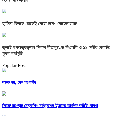
হাসিনা ফিরলে জেলেই যেতে হবে: সোহেল তাজ
জুলাই গণঅভ্যুত্থান দিবসে সীতাকুণ্ডে বিএনপি ও ১১-দলীয় জোটের
পৃথক কর্মসূচি
Popular Post
সড়ক নয়, যেন মরণফাঁদ
সিলেট-চট্টগ্রাম ফ্রেন্ডশিপ ফাউন্ডেশন ইউকের আংশিক কমিটি ঘোষণা