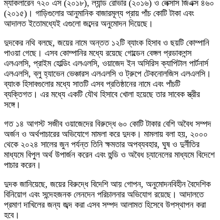
ম্যাকলারেন ৭২০ এস (২০১৮), ল্যান্ড রোভার (২০১৬) ও লেক্সাস জিএক্স ৪৬০
(২০১৫)। গাড়িগুলোর আনুমানিক বাজারমূল্য প্রায় পাঁচ কোটি টাকা এবং
আদালত ইতোমধ্যেই এগুলো জব্দের অনুমোদন দিয়েছে।
দুদকের নথি বলছে, জয়ের নামে অন্তত ১২টি ব্যাংক হিসাব ও ছয়টি কোম্পানি
পাওয়া গেছে। এসব কোম্পানির মধ্যে রয়েছে গোল্ডেন বেঙ্গল প্রডাকশন্স
এলএলসি, প্রাইম হোল্ডিং এলএলসি, ওয়াজেদ ইন অসিরিস ক্যাপিটাল পার্টনার্স
এলএলসি, ব্লু হ্যাভেন ভেঞ্চারস এলএলসি ও ট্রুপে টেকনোলজিস এলএলসি।
ব্যাংক হিসাবগুলোর মধ্যে সাতটি এসব প্রতিষ্ঠানের নামে এবং পাঁচটি
ব্যক্তিগত। এর মধ্যে একটি যৌথ হিসাবে খোলা হয়েছে তার সাবেক স্ত্রীর
সঙ্গে।
গত ১৪ আগস্ট সজীব ওয়াজেদের বিরুদ্ধে ৬০ কোটি টাকার বেশি অবৈধ সম্পদ
অর্জন ও অর্থপাচারের অভিযোগে মামলা করে দুদক। মামলায় বলা হয়, ২০০০
থেকে ২০২৪ সালের জুন পর্যন্ত তিনি ক্ষমতার অপব্যবহার, ঘুষ ও দুর্নীতির
মাধ্যমে বিপুল অর্থ উপার্জন করেন এবং হুন্ডি ও অবৈধ চ্যানেলের মাধ্যমে বিদেশে
পাচার করেন।
দুদক জানিয়েছে, জয়ের বিরুদ্ধে বিদেশি আয় গোপন, অনুমোদনবিহীন বৈদেশিক
বিনিয়োগ এবং সন্দেহজনক লেনদেন পরিচালনার অভিযোগ রয়েছে। আদালতে
প্রমাণ দাখিলের জন্য জব্দ করা এসব সম্পদ আলামত হিসেবে উপস্থাপন করা
হবে।