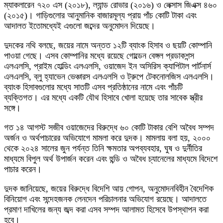
ম্যাকলারেন ৭২০ এস (২০১৮), ল্যান্ড রোভার (২০১৬) ও লেক্সাস জিএক্স ৪৬০
(২০১৫)। গাড়িগুলোর আনুমানিক বাজারমূল্য প্রায় পাঁচ কোটি টাকা এবং
আদালত ইতোমধ্যেই এগুলো জব্দের অনুমোদন দিয়েছে।
দুদকের নথি বলছে, জয়ের নামে অন্তত ১২টি ব্যাংক হিসাব ও ছয়টি কোম্পানি
পাওয়া গেছে। এসব কোম্পানির মধ্যে রয়েছে গোল্ডেন বেঙ্গল প্রডাকশন্স
এলএলসি, প্রাইম হোল্ডিং এলএলসি, ওয়াজেদ ইন অসিরিস ক্যাপিটাল পার্টনার্স
এলএলসি, ব্লু হ্যাভেন ভেঞ্চারস এলএলসি ও ট্রুপে টেকনোলজিস এলএলসি।
ব্যাংক হিসাবগুলোর মধ্যে সাতটি এসব প্রতিষ্ঠানের নামে এবং পাঁচটি
ব্যক্তিগত। এর মধ্যে একটি যৌথ হিসাবে খোলা হয়েছে তার সাবেক স্ত্রীর
সঙ্গে।
গত ১৪ আগস্ট সজীব ওয়াজেদের বিরুদ্ধে ৬০ কোটি টাকার বেশি অবৈধ সম্পদ
অর্জন ও অর্থপাচারের অভিযোগে মামলা করে দুদক। মামলায় বলা হয়, ২০০০
থেকে ২০২৪ সালের জুন পর্যন্ত তিনি ক্ষমতার অপব্যবহার, ঘুষ ও দুর্নীতির
মাধ্যমে বিপুল অর্থ উপার্জন করেন এবং হুন্ডি ও অবৈধ চ্যানেলের মাধ্যমে বিদেশে
পাচার করেন।
দুদক জানিয়েছে, জয়ের বিরুদ্ধে বিদেশি আয় গোপন, অনুমোদনবিহীন বৈদেশিক
বিনিয়োগ এবং সন্দেহজনক লেনদেন পরিচালনার অভিযোগ রয়েছে। আদালতে
প্রমাণ দাখিলের জন্য জব্দ করা এসব সম্পদ আলামত হিসেবে উপস্থাপন করা
হবে।