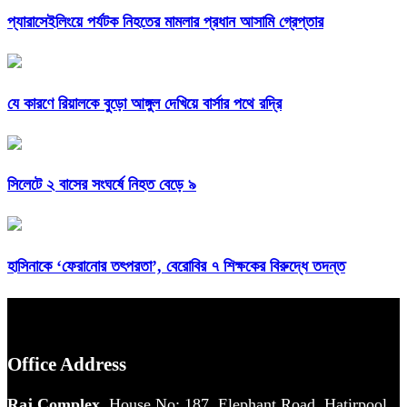
প্যারাসেইলিংয়ে পর্যটক নিহতের মামলার প্রধান আসামি গ্রেপ্তার
যে কারণে রিয়ালকে বুড়ো আঙ্গুল দেখিয়ে বার্সার পথে রদ্রি
সিলেটে ২ বাসের সংঘর্ষে নিহত বেড়ে ৯
হাসিনাকে ‘ফেরানোর তৎপরতা’, বেরোবির ৭ শিক্ষকের বিরুদ্ধে তদন্ত
Office Address
Raj Complex
House No: 187, Elephant Road, Hatirpool