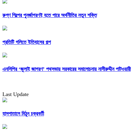
রুগ্ণ শিল্পের পুনর্জাগরণই হতে পারে অর্থনীতির নতুন শক্তি
প্রতিটি গলিতে ইতিহাসের গল্প
এনসিপির ‘জুলাই জাগরণ’ পথসভায় সরকারের সমালোচনায় নাসীরুদ্দীন পাটওয়ারী
Last Update
হাসপাতালে মিঠুন চক্রবর্তী