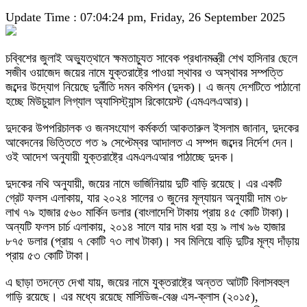
Update Time : 07:04:24 pm, Friday, 26 September 2025
চব্বিশের জুলাই অভ্যুত্থানে ক্ষমতাচ্যুত সাবেক প্রধানমন্ত্রী শেখ হাসিনার ছেলে
সজীব ওয়াজেদ জয়ের নামে যুক্তরাষ্ট্রে পাওয়া স্থাবর ও অস্থাবর সম্পত্তি
জব্দের উদ্যোগ নিয়েছে দুর্নীতি দমন কমিশন (দুদক)। এ জন্য দেশটিতে পাঠানো
হচ্ছে মিউচুয়াল লিগ্যাল অ্যাসিস্ট্যান্স রিকোয়েস্ট (এমএলএআর)।
দুদকের উপপরিচালক ও জনসংযোগ কর্মকর্তা আকতারুল ইসলাম জানান, দুদকের
আবেদনের ভিত্তিতে গত ৯ সেপ্টেম্বর আদালত এ সম্পদ জব্দের নির্দেশ দেন।
ওই আদেশ অনুযায়ী যুক্তরাষ্ট্রে এমএলএআর পাঠাচ্ছে দুদক।
দুদকের নথি অনুযায়ী, জয়ের নামে ভার্জিনিয়ায় দুটি বাড়ি রয়েছে। এর একটি
গ্রেট ফলস এলাকায়, যার ২০২৪ সালের ৩ জুনের মূল্যায়ন অনুযায়ী দাম ৩৮
লাখ ৭৯ হাজার ৫৬০ মার্কিন ডলার (বাংলাদেশি টাকায় প্রায় ৪৫ কোটি টাকা)।
অন্যটি ফলস চার্চ এলাকায়, ২০১৪ সালে যার দাম ধরা হয় ৯ লাখ ৯৬ হাজার
৮৭৫ ডলার (প্রায় ৭ কোটি ৭৩ লাখ টাকা)। সব মিলিয়ে বাড়ি দুটির মূল্য দাঁড়ায়
প্রায় ৫৩ কোটি টাকা।
এ ছাড়া তদন্তে দেখা যায়, জয়ের নামে যুক্তরাষ্ট্রে অন্তত আটটি বিলাসবহুল
গাড়ি রয়েছে। এর মধ্যে রয়েছে মার্সিডিজ-বেঞ্জ এস-ক্লাস (২০১৫),