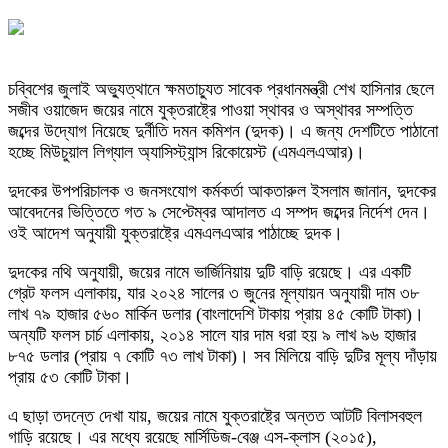
চব্বিশের জুলাই অভ্যুত্থানে ক্ষমতাচ্যুত সাবেক প্রধানমন্ত্রী শেখ হাসিনার ছেলে
সজীব ওয়াজেদ জয়ের নামে যুক্তরাষ্ট্রে পাওয়া স্থাবর ও অস্থাবর সম্পত্তি
জব্দের উদ্যোগ নিয়েছে দুর্নীতি দমন কমিশন (দুদক)। এ জন্য দেশটিতে পাঠানো
হচ্ছে মিউচুয়াল লিগ্যাল অ্যাসিস্ট্যান্স রিকোয়েস্ট (এমএলএআর)।
দুদকের উপপরিচালক ও জনসংযোগ কর্মকর্তা আকতারুল ইসলাম জানান, দুদকের
আবেদনের ভিত্তিতে গত ৯ সেপ্টেম্বর আদালত এ সম্পদ জব্দের নির্দেশ দেন।
ওই আদেশ অনুযায়ী যুক্তরাষ্ট্রে এমএলএআর পাঠাচ্ছে দুদক।
দুদকের নথি অনুযায়ী, জয়ের নামে ভার্জিনিয়ায় দুটি বাড়ি রয়েছে। এর একটি
গ্রেট ফলস এলাকায়, যার ২০২৪ সালের ৩ জুনের মূল্যায়ন অনুযায়ী দাম ৩৮
লাখ ৭৯ হাজার ৫৬০ মার্কিন ডলার (বাংলাদেশি টাকায় প্রায় ৪৫ কোটি টাকা)।
অন্যটি ফলস চার্চ এলাকায়, ২০১৪ সালে যার দাম ধরা হয় ৯ লাখ ৯৬ হাজার
৮৭৫ ডলার (প্রায় ৭ কোটি ৭৩ লাখ টাকা)। সব মিলিয়ে বাড়ি দুটির মূল্য দাঁড়ায়
প্রায় ৫৩ কোটি টাকা।
এ ছাড়া তদন্তে দেখা যায়, জয়ের নামে যুক্তরাষ্ট্রে অন্তত আটটি বিলাসবহুল
গাড়ি রয়েছে। এর মধ্যে রয়েছে মার্সিডিজ-বেঞ্জ এস-ক্লাস (২০১৫),