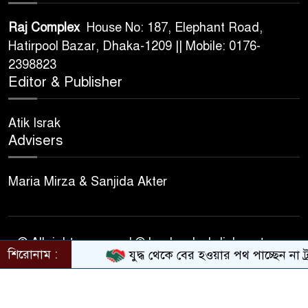
Raj Complex
House No: 187, Elephant Road,
Hatirpool Bazar, Dhaka-1209 || Mobile: 0176-
2398823
Editor & Publisher
Atik Israk
Advisers
Maria Mirza & Sanjida Akter
© All rights reserved © banlgadeshdiplomat.com
শিরোনাম :
যুদ্ধ থেকে বের হওয়ার পথ পাচ্ছেন না ট্র
Design & Developed BY
Nayem Hasan