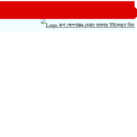
রুশ ক্ষেপণাস্ত্র-ড্রোন হামলায় ইউক্রেনে নিহত ১৪