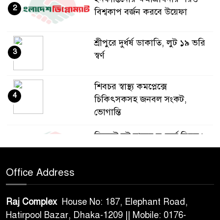
2
বিশ্বকাপ বর্জন করবে উয়েফা
শ্রীপুরে দুর্ধর্ষ ডাকাতি, লুট ১৯ ভরি
3
স্বর্ণ
শিবচর স্বাস্থ্য কমপ্লেক্সে
4
চিকিৎসকসহ জনবল সংকট,
ভোগান্তি
সিলেটে দুই বাসের সংঘর্ষে নিহত ৯
5
Office Address
থাইল্যান্ডে স্কুলে ১৪ বছরের
6
শিক্ষার্থীর এলোপাতাড়ি গুলি, নিহত
Raj Complex
House No: 187, Elephant Road,
অন্তত ৬
Hatirpool Bazar, Dhaka-1209 || Mobile: 0176-