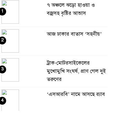
৭ অঞ্চলে ঝড়ো হাওয়া ও
1
বজ্রসহ বৃষ্টির আভাস
আজ ঢাকার বাতাস ‘সহনীয়’
2
ট্রাক-মোটরসাইকেলের
3
মুখোমুখি সংঘর্ষ, প্রাণ গেল দুই
তরুণের
‘এসআরবি’ নামে আসছে র‌্যাব
4
সোমবার এসএসসির ফল
5