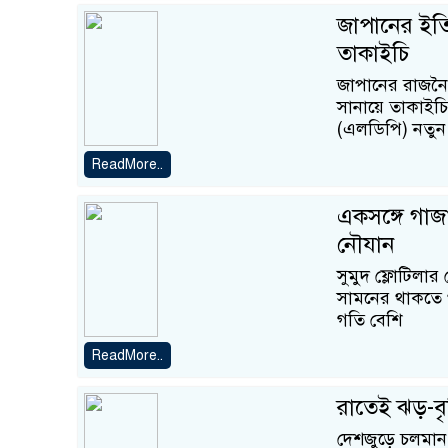
জাপানের ইতিহা
তাকাইচি
জাপানের রাজনৈ
সানায়ে তাকাইচি
(এলডিপি) নতুন 
ReadMore..
একসঙ্গে গাজা
নৌযান
সুমুদ ফ্লোটিল
সামনের থাকতে থ
গতি বেশি
ReadMore..
রাতেই ঝড়-বৃ
দেশজুড়ে চলমান ব