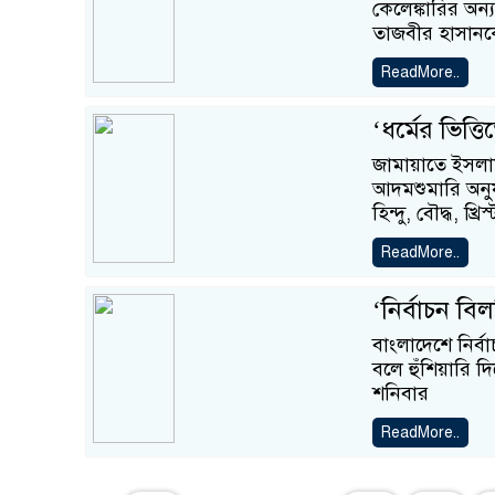
কেলেঙ্কারির অন্
তাজবীর হাসানকে 
ReadMore..
‘ধর্মের ভিত্
জামায়াতে ইসলা
আদমশুমারি অনুয
হিন্দু, বৌদ্ধ, খ্রি
ReadMore..
‘নির্বাচন বি
বাংলাদেশে নির্ব
বলে হুঁশিয়ারি 
শনিবার
ReadMore..