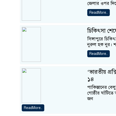
জেলার ওপর দিয়ে 
ReadMore..
চিকিৎসা শেষ
সিঙ্গাপুরে চি
নুরুল হক নুর। 
ReadMore..
‘ভারতীয় প্র
১৪
পাকিস্তানের বেলুচ
গোষ্ঠীর ঘাঁটিতে
জন
ReadMore..