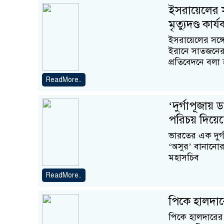
ইসরায়েলের স
মৃত্যুদণ্ড কার্
ইসরায়েলের সঙ্গে 
ইরানে সাতজনের মৃ
প্রতিবেদনে বলা 
ReadMore..
‘দুর্গাপূজায়
পরিচয় দিয়েছ
ভারতের এক দুর্গ
‘অসুর’ বানানোর 
মহাসচিব
ReadMore..
পিকে হালদারে
পিকে হালদারের 