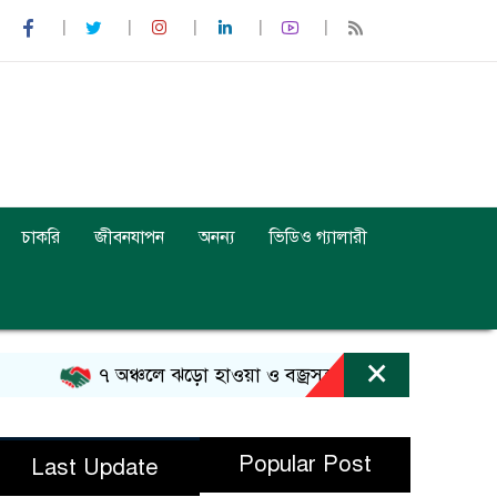
চাকরি
জীবনযাপন
অনন্য
ভিডিও গ্যালারী
×
৭ অঞ্চলে ঝড়ো হাওয়া ও বজ্রসহ বৃষ্টির আভাস
আজ 
Popular Post
Last Update