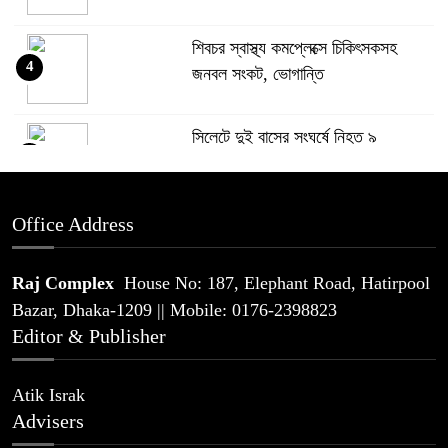
শিবচর স্বাস্থ্য কমপ্লেক্সে চিকিৎসকসহ
4
জনবল সংকট, ভোগান্তি
সিলেটে দুই বাসের সংঘর্ষে নিহত ৯
5
Office Address
থাইল্যান্ডে স্কুলে ১৪ বছরের শিক্ষার্থীর
6
এলোপাতাড়ি গুলি, নিহত অন্তত ৬
Raj Complex
House No: 187, Elephant Road, Hatirpool
Bazar, Dhaka-1209 || Mobile: 0176-2398823
প্যারাসেইলিংয়ে পর্যটক নিহতের মামলার
Editor & Publisher
7
প্রধান আসামি গ্রেপ্তার
Atik Israk
যে কারণে রিয়ালকে বুড়ো আঙ্গুল দেখিয়ে
Advisers
8
বার্সার পথে রদ্রি