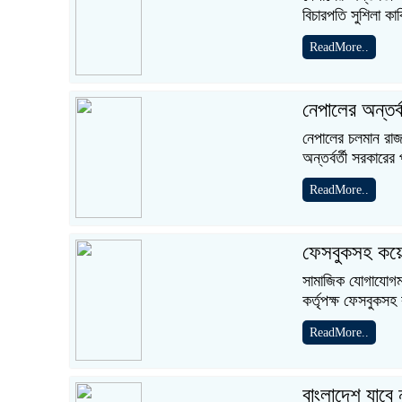
বিচারপতি সুশিলা কা
ReadMore..
নেপালের অন্তর্বর
নেপালের চলমান রাজন
অন্তর্বর্তী সরকারের 
ReadMore..
ফেসবুকসহ কয়ে
সামাজিক যোগাযোগম
কর্তৃপক্ষ ফেসবুকসহ 
ReadMore..
বাংলাদেশ যাবে 