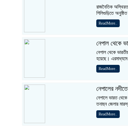
রাজনৈতিক অস্থিরতার 
শিলিগুড়িতে অনুষ্ঠিত
ReadMore..
নেপাল থেকে ভার
নেপাল থেকে ভারতীয় 
হয়েছে। এরমাধ্যমে
ReadMore..
নেপালের নদীত
নেপালে ভারত থেকে 
তনাহুন জেলার মারস্য
ReadMore..