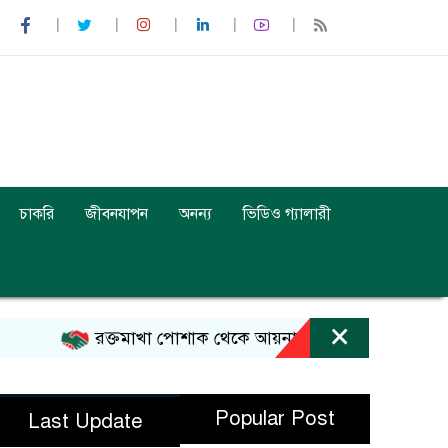
চাকরি
জীবনযাপন
অনন্য
ভিডিও গ্যালারী
×
রক্তমাখা পোশাক থেকে আয়নাঘর, গণভবনে জুলাইয়ের স্মৃ
Popular Post
Last Update