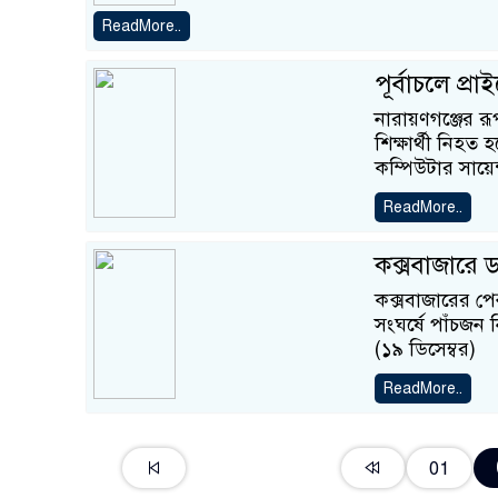
ReadMore..
পূর্বাচলে প্রা
নারায়ণগঞ্জের রূ
শিক্ষার্থী নিহত
কম্পিউটার সায়েন্
ReadMore..
কক্সবাজারে ড
কক্সবাজারের পে
সংঘর্ষে পাঁচজ
(১৯ ডিসেম্বর)
ReadMore..
01