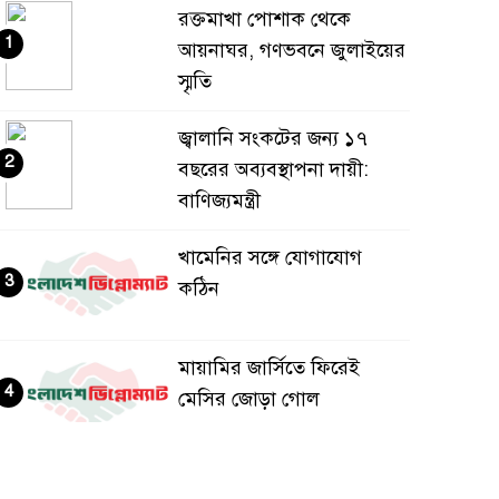
রক্তমাখা পোশাক থেকে
1
আয়নাঘর, গণভবনে জুলাইয়ের
স্মৃতি
জ্বালানি সংকটের জন্য ১৭
2
বছরের অব্যবস্থাপনা দায়ী:
বাণিজ্যমন্ত্রী
খামেনির সঙ্গে যোগাযোগ
3
কঠিন
মায়ামির জার্সিতে ফিরেই
4
মেসির জোড়া গোল
বড়পর্দায় কেন অনিয়মিত