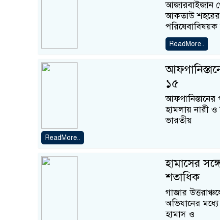
আজারবাইজান থেক
আকতাউ শহরের কা
পরিষেবাবিষয়ক ম
ReadMore..
আফগানিস্তান
১৫
আফগানিস্তানের প
হামলায় নারী ও 
ভারতীয়
ReadMore..
হামাসের সঙ্
শতাধিক
গাজার উত্তরাঞ্
অভিযানের মধ্যে
হামাস ও