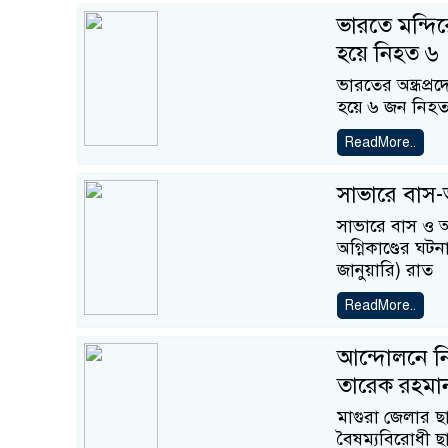
ভারতে মন্দির
হয়ে নিহত ৬
ভারতের অন্ধ্রপ্
হয়ে ৬ জন নিহ
ReadMore..
সাভারে বাস-অ্
সাভারে বাস ও অ্য
অগ্নিকাণ্ডের ঘট
জানুয়ারি) রাত
ReadMore..
আন্দোলনে নিহ
তারেক রহমা
মাগুরা জেলার ছাত
বৈষম্যবিরোধী ছা