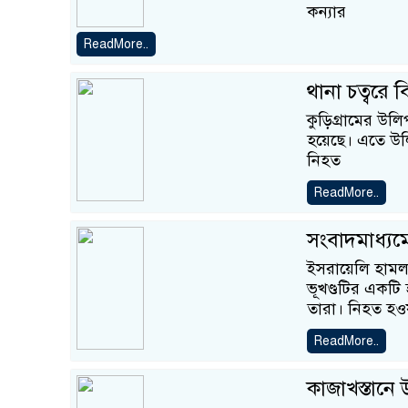
কন্যার
ReadMore..
থানা চত্বরে 
কুড়িগ্রামের উলিপ
হয়েছে। এতে উল
নিহত
ReadMore..
সংবাদমাধ্যম
ইসরায়েলি হামলা
ভূখণ্ডটির একটি
তারা। নিহত হও
ReadMore..
কাজাখস্তানে