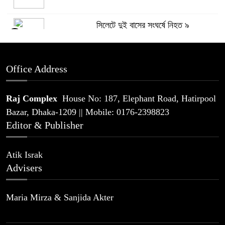
সিলেটে দুই বাসের সংঘর্ষে নিহত ৯
5
Office Address
থাইল্যান্ডে স্কুলে ১৪ বছরের শিক্ষার্থীর
6
এলোপাতাড়ি গুলি, নিহত অন্তত ৬
Raj Complex
House No: 187, Elephant Road, Hatirpool
Bazar, Dhaka-1209 || Mobile: 0176-2398823
প্যারাসেইলিংয়ে পর্যটক নিহতের মামলার
Editor & Publisher
7
প্রধান আসামি গ্রেপ্তার
Atik Israk
যে কারণে রিয়ালকে বুড়ো আঙ্গুল দেখিয়ে
Advisers
8
বার্সার পথে রদ্রি
Maria Mirza & Sanjida Akter
সিলেটে ২ বাসের সংঘর্ষে নিহত বেড়ে ৯
9