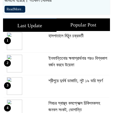
জানানো হয়েছে। গতকাল সোমবার
ReadMore..
Popular Post
Last Update
হাসপাতালে মিঠুন চক্রবর্তী
1
ইনফান্তিনোর ক্ষমাপ্রার্থনার পরও বিশ্বকাপ
2
বর্জন করবে উয়েফা
শ্রীপুরে দুর্ধর্ষ ডাকাতি, লুট ১৯ ভরি স্বর্ণ
3
শিবচর স্বাস্থ্য কমপ্লেক্সে চিকিৎসকসহ
4
জনবল সংকট, ভোগান্তি