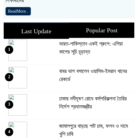
শিক্ষার্থীদের
ReadMore..
Popular Post
Last Update
ভারত-পাকিস্তান একই গ্রুপে: এশিয়া
1
কাপের সূচি চূড়ান্ত
বাবর ভাগ বসালেন ওয়াসিম-ইমরান খানের
2
রেকর্ডে
ঢাকার নদীদূষণ রোধে কর্মপরিকল্পনা তৈরির
3
নির্দেশ প্রধানমন্ত্রীর
জামালপুরে বাড়ছে পাট চাষ, ফলন ও দামে
4
খুশি চাষি