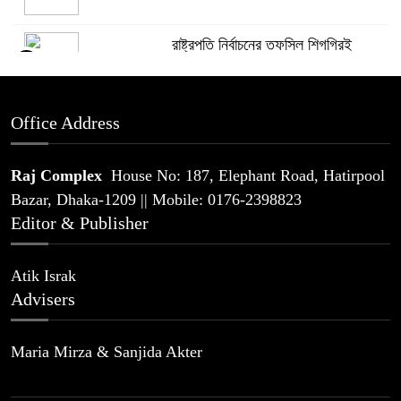
রাষ্ট্রপতি নির্বাচনের তফসিল শিগগিরই
5
Office Address
মাগুরায় পুলিশের গাড়ি থেকে হত্যা মামলার
6
আসামি ছিনতাই
Raj Complex
House No: 187, Elephant Road, Hatirpool
Bazar, Dhaka-1209 || Mobile: 0176-2398823
দ্রব্যমূল্য ঊর্ধ্বগতির প্রতিবাদে চাঁদপুরে ১১
Editor & Publisher
7
দলের স্মারকলিপি
Atik Israk
সবুজবাগে শপিং ব্যাগে মিলল তরুণীর মাথা
Advisers
8
ও দুই হাত
Maria Mirza & Sanjida Akter
বিকল এলএনজি টার্মিনাল আংশিক চালু,
9
স্বাভাবিক হচ্ছে গ্যাস সরবরাহ