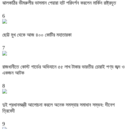
ঝালকাঠির ভীমরুলীর ভাসমান পেয়ারা হাট পরিদর্শন করলেন মার্কিন রাষ্ট্রদূত
6
ছোট্ট মুখ থেকে আজ ৪০০ কোটির মহাতারকা
7
রাজধানীতে কোস্ট গার্ডের অভিযানে ৫৫ লাখ টাকার ভারতীয় চোরাই পণ্য জব্দ ও
একজন আটক
8
দুই প্রধানমন্ত্রী আলোচনা করলে অনেক সমস্যার সমাধান সম্ভব: দীনেশ
ত্রিবেদী
9