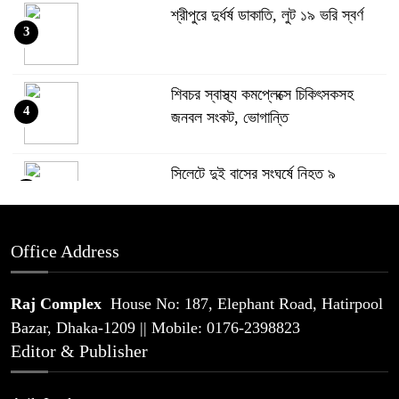
শ্রীপুরে দুর্ধর্ষ ডাকাতি, লুট ১৯ ভরি স্বর্ণ
3
শিবচর স্বাস্থ্য কমপ্লেক্সে চিকিৎসকসহ
4
জনবল সংকট, ভোগান্তি
সিলেটে দুই বাসের সংঘর্ষে নিহত ৯
5
Office Address
থাইল্যান্ডে স্কুলে ১৪ বছরের শিক্ষার্থীর
6
এলোপাতাড়ি গুলি, নিহত অন্তত ৬
Raj Complex
House No: 187, Elephant Road, Hatirpool
Bazar, Dhaka-1209 || Mobile: 0176-2398823
প্যারাসেইলিংয়ে পর্যটক নিহতের মামলার
Editor & Publisher
7
প্রধান আসামি গ্রেপ্তার