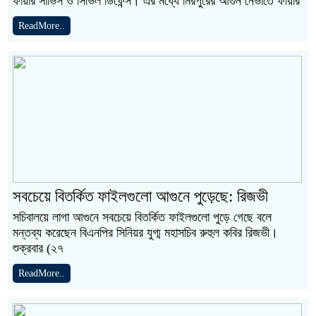
ফায়ার সার্ভিস ও সিভিল ডিফেন্স। এর মধ্যে মিরপুরের আগুন নেভাতে ফায়ার
ReadMore..
সবচেয়ে বিতর্কিত ফাইলগুলো আগুনে পুড়েছে: রিজভী
সচিবালয়ে লাগা আগুনে সবচেয়ে বিতর্কিত ফাইলগুলো পুড়ে গেছে বলে
মন্তব্য করেছেন বিএনপির সিনিয়র যুগ্ম মহাসচিব রুহুল কবির রিজভী।
শুক্রবার (২৭
ReadMore..