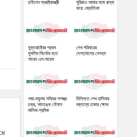
চাইলেন স্বরাষ্ট্রমন্ত্রী
সুরিয়াও আমার সঙ্গে রান্না
করে: জ্যোতিকা
যুক্তরাষ্ট্রের প্রথম
শেখ পরিবারের
মুসলিম সিনেটর হতে
দেশত্যাগের নেপথ্য
পারেন এল-সায়েদ
পদ্মা-যমুনায় সক্রিয় সশস্ত্র
দিল্লিতে শেখ হাসিনার
চক্র, আতঙ্কে নৌযান
বক্তব্যে ঢাকার ক্ষোভ
মালিক-শ্রমিক
 Of