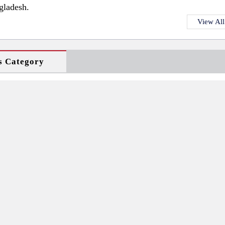
gladesh.
View All
s Category