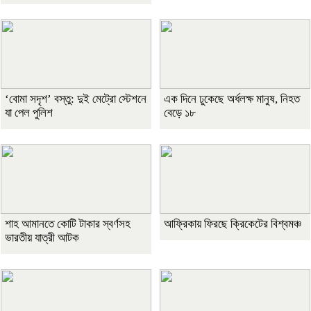
‘বোমা সদৃশ’ বস্তু: দুই মেট্রো স্টেশনে
এক দিনে ঢুকেছে অর্ধলক্ষ মানুষ, নিহত
যা পেল পুলিশ
বেড়ে ১৮
শাহ আমানতে কোটি টাকার স্বর্ণসহ
আফ্রিকায় ফিরছে ক্রিকেটের বিশ্বমঞ্চ
ভারতীয় যাত্রী আটক