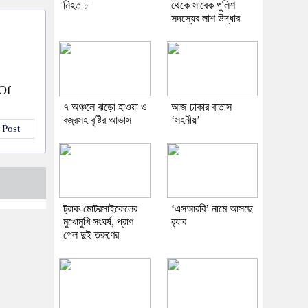
নিহত ৮
থেকে সাবেক পুলিশ
সদস্যের লাশ উদ্ধার
 Of
৭ অঞ্চলে ঝড়ো হাওয়া ও
আজ ঢাকার বাতাস
বজ্রসহ বৃষ্টির আভাস
‘সহনীয়’
 Post
ট্রাক-মোটরসাইকেলের
‘এসআরবি’ নামে আসছে
মুখোমুখি সংঘর্ষ, প্রাণ
র‌্যাব
গেল দুই তরুণের