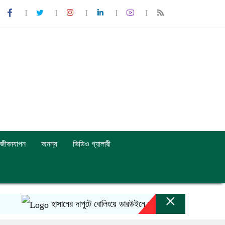
জীবনযাপন
অনন্য
ভিডিও গ্যালারী
×
হাসানের দাপুটে বোলিংয়ে ডারউইনে ম্যাচে টিকে আছে বাংলাদেশ