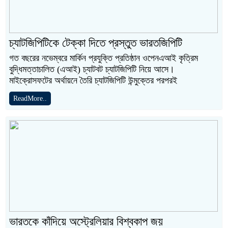
চ্যাটজিপিটিকে টেক্কা দিতে প্রস্তুত ভারতজিপিটি
গত বছরের নভেম্বরে মার্কিন প্রযুক্তি প্রতিষ্ঠান ওপেনএআই কৃত্রিম
বুদ্ধিমত্তাচালিত (এআই) চ্যাটবট চ্যাটজিপিটি নিয়ে আসে।
মাইক্রোসফটের অর্থায়নে তৈরি চ্যাটজিপিটি উন্মুক্তের পরপরই
ReadMore..
ভারতকে কাঁদিয়ে অস্ট্রেলিয়ার বিশ্বকাপ জয়