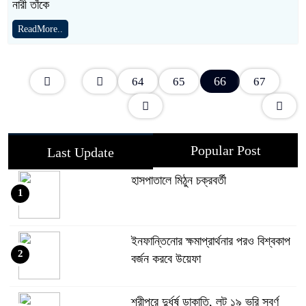
নারী তাঁকে
ReadMore..
66
64
65
67
Popular Post
Last Update
হাসপাতালে মিঠুন চক্রবর্তী
1
ইনফান্তিনোর ক্ষমাপ্রার্থনার পরও বিশ্বকাপ
2
বর্জন করবে উয়েফা
শ্রীপুরে দুর্ধর্ষ ডাকাতি, লুট ১৯ ভরি স্বর্ণ