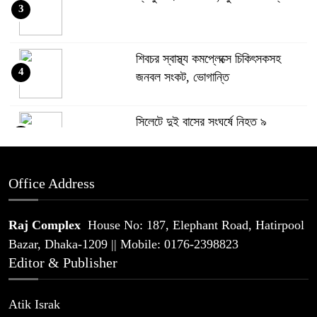
3
শিবচর স্বাস্থ্য কমপ্লেক্সে চিকিৎসকসহ
4
জনবল সংকট, ভোগান্তি
সিলেটে দুই বাসের সংঘর্ষে নিহত ৯
5
Office Address
থাইল্যান্ডে স্কুলে ১৪ বছরের শিক্ষার্থীর
6
এলোপাতাড়ি গুলি, নিহত অন্তত ৬
Raj Complex
House No: 187, Elephant Road, Hatirpool
Bazar, Dhaka-1209 || Mobile: 0176-2398823
প্যারাসেইলিংয়ে পর্যটক নিহতের মামলার
Editor & Publisher
7
প্রধান আসামি গ্রেপ্তার
Atik Israk
যে কারণে রিয়ালকে বুড়ো আঙ্গুল দেখিয়ে