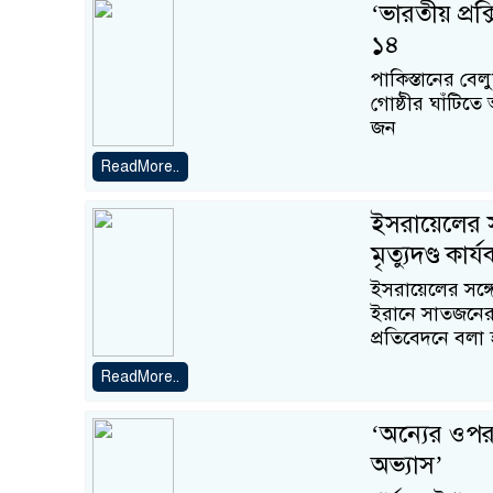
‘ভারতীয় প্র
১৪
পাকিস্তানের বেলুচ
গোষ্ঠীর ঘাঁটিতে
জন
ReadMore..
ইসরায়েলের স
মৃত্যুদণ্ড কার্
ইসরায়েলের সঙ্গে 
ইরানে সাতজনের মৃ
প্রতিবেদনে বলা 
ReadMore..
‘অন্যের ওপর 
অভ্যাস’