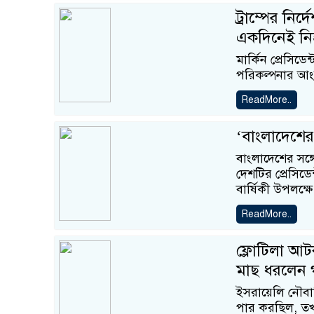
ট্রাম্পের নির
একদিনেই ন
মার্কিন প্রেসিডেন
পরিকল্পনার আং
ReadMore..
‘বাংলাদেশের স
বাংলাদেশের সঙ্গে
দেশটির প্রেসিড
বার্ষিকী উপলক্ষে
ReadMore..
ফ্লোটিলা আট
মাছ ধরলেন 
ইসরায়েলি নৌবাহ
পার করছিল, তখন