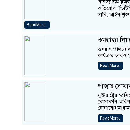
পার্বত্য চট্টগ্র
অভিযোগ ‘ভিত্তিহ
দাবি, আইন-শৃঙ্
ReadMore..
ওমরাহর নিয়ম
ওমরাহ পালনে 
কার্যক্রম আরও 
ReadMore..
গাজায় বোমাবর
যুক্তরাষ্ট্রের প
বোমাবর্ষণ অবিলম
যোগাযোগমাধ্যম ট
ReadMore..