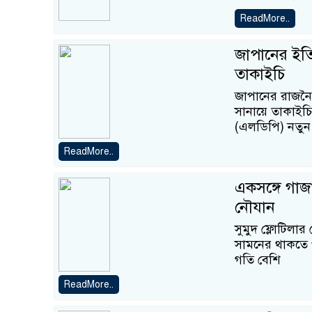
ReadMore..
জাপানের ইতিহা
তাকাইচি
জাপানের রাজনৈ
সানায়ে তাকাইচি
(এলডিপি) নতুন 
ReadMore..
একসঙ্গে গাজা
নৌযান
সুমুদ ফ্লোটিল
সামনের থাকতে থ
গতি বেশি
ReadMore..