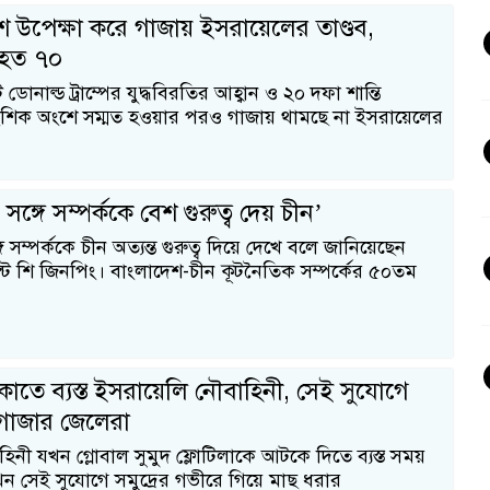
্দেশ উপেক্ষা করে গাজায় ইসরায়েলের তাণ্ডব,
িহত ৭০
্ট ডোনাল্ড ট্রাম্পের যুদ্ধবিরতির আহ্বান ও ২০ দফা শান্তি
শিক অংশে সম্মত হওয়ার পরও গাজায় থামছে না ইসরায়েলের
ঙ্গে সম্পর্ককে বেশ গুরুত্ব দেয় চীন’
 সম্পর্ককে চীন অত্যন্ত গুরুত্ব দিয়ে দেখে বলে জানিয়েছেন
েন্ট শি জিনপিং। বাংলাদেশ-চীন কূটনৈতিক সম্পর্কের ৫০তম
কাতে ব্যস্ত ইসরায়েলি নৌবাহিনী, সেই সুযোগে
গাজার জেলেরা
িনী যখন গ্লোবাল সুমুদ ফ্লোটিলাকে আটকে দিতে ব্যস্ত সময়
 সেই সুযোগে সমুদ্রের গভীরে গিয়ে মাছ ধরার