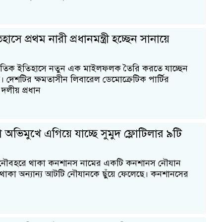
সে প্রথম নারী প্রধানমন্ত্রী হচ্ছেন সানায়ে
তিক ইতিহাসে নতুন এক মাইলফলক তৈরি করতে যাচ্ছেন
। দেশটির ক্ষমতাসীন লিবারেল ডেমোক্রেটিক পার্টির
দলীয় প্রধান
 অভিমুখে এগিয়ে যাচ্ছে সুমুদ ফ্লোটিলার ৯টি
ার নৌবহরে থাকা কনশানস নামের একটি কনশানস নৌযান
াকা অন্যান্য আটটি নৌযানকে ছুঁয়ে ফেলেছে। কনশানসের