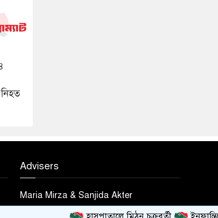
১৪
 নিহত
Advisers
Maria Mirza & Sanjida Akter
হাসপাতালে মিঠুন চক্রবর্তী
ইনফান্তিনোর ক