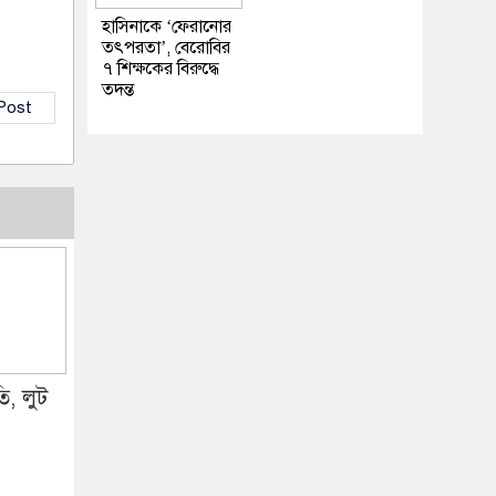
হাসিনাকে ‘ফেরানোর
তৎপরতা’, বেরোবির
৭ শিক্ষকের বিরুদ্ধে
তদন্ত
 Post
তি, লুট