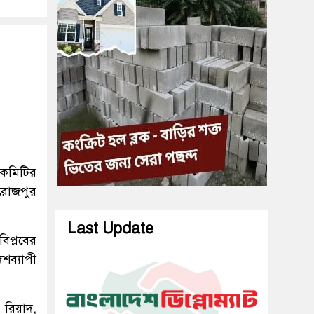
 কমিটির
িরোজপুর
Last Update
বিপ্লবের
শব্যাপী
 রিয়াদ,