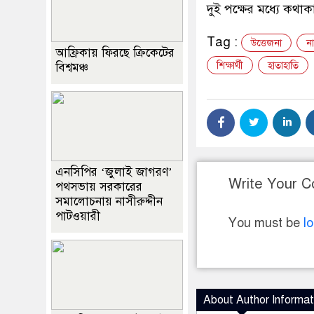
দুই পক্ষের মধ্যে কথাকা
Tag :
উত্তেজনা
ন
আফ্রিকায় ফিরছে ক্রিকেটের
শিক্ষার্থী
হাতাহাতি
বিশ্বমঞ্চ
এনসিপির ‘জুলাই জাগরণ’
Write Your 
পথসভায় সরকারের
সমালোচনায় নাসীরুদ্দীন
পাটওয়ারী
You must be
l
About Author Informat