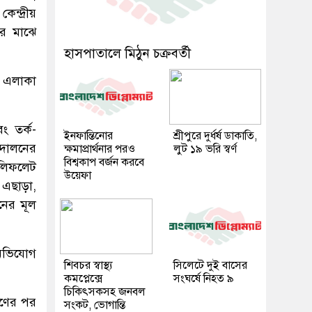
ন্দ্রীয়
ের মাঝে
হাসপাতালে মিঠুন চক্রবর্তী
ড এলাকা
ং তর্ক-
ইনফান্তিনোর
শ্রীপুরে দুর্ধর্ষ ডাকাতি,
্দোলনের
ক্ষমাপ্রার্থনার পরও
লুট ১৯ ভরি স্বর্ণ
বিশ্বকাপ বর্জন করবে
 লিফলেট
উয়েফা
 এছাড়া,
নের মূল
অভিযোগ
শিবচর স্বাস্থ্য
সিলেটে দুই বাসের
কমপ্লেক্সে
সংঘর্ষে নিহত ৯
চিকিৎসকসহ জনবল
রণের পর
সংকট, ভোগান্তি