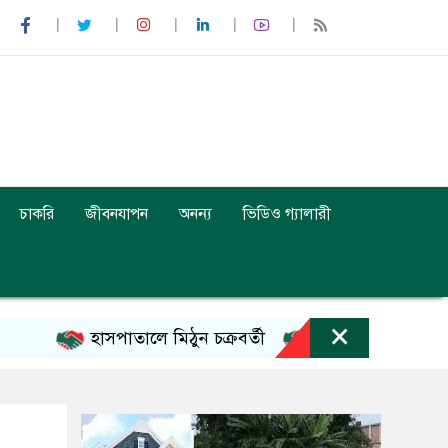
চাকরি
জীবনযাপন
অনন্য
ভিডিও গ্যালারী
×
হাসপাতালে মিঠুন চক্রবর্তী
ইনফান্তিনোর ক্ষমাপ্রার্থ