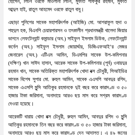
হোসেন, লিটন ওরফে মাওলানা লিটন, মুফতি শফিকুর রহমান, মুফতি
আব্দুল হাই, রাতুল আহমেদ ওরফে রাতুল বাবু।
এছাড়া পুলিশের সাবেক মহাপরিদর্শক (আইজি) মো. আশরাফুল হুদা ও
শহুদুল হক, বিএনপি চেয়ারপারসন ও তৎকালীন প্রধানমন্ত্রী খালেদা জিয়ার
ভাগনে লেফটেন্যান্ট কমান্ডার (অব.) সাইফুল ইসলাম ডিউক, লেফটেন্যান্ট
কর্নেল (অব.) সাইফুল ইসলাম জোয়ার্দ্দার, ডিজিএফআই’র মেজর
জেনারেল (অব.) এটিএম আমিন, ডিএমপির সাবেক উপ-কমিশনার
(দক্ষিণ) খান সাঈদ হাসান, আরেক সাবেক উপ-কমিশনার (পূর্ব) ওবায়দুর
রহমান খান, সাবেক অতিরিক্ত মহাপরিদর্শক খোদা বক্স চৌধুরী, সিআইডির
সাবেক বিশেষ সুপার মো. রুহুল আমিন, সাবেক এএসপি আবদুর রশিদ,
সাবেক এএসপি মুন্সি আতিকুর রহমানকে দুই বছর করে কারাদণ্ড ও ৫০
হাজার টাকা জরিমানা, অনাদায়ে আরও ছয় মাস করে সশ্রম কারাদণ্ড
দেওয়া হয়েছে।
আরেকটি ধারায় খোদা বক্স চৌধুরী, রুহুল আমিন, আবদুর রশিদ ও মুন্সি
আতিকুর রহমানকে তিন বছর করে কারাদণ্ড ও ৫০ হাজার টাকা জরিমানা,
অনাদায়ে আরও ছয় মাস করে কারাদণ্ড দেন আদালত। এ ৪৯ জনের