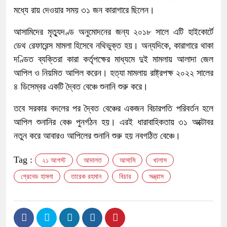
মধ্যে রায় দেওয়ার সময় ৩১ জন কারাগারে ছিলেন।
আসামিদের মৃত্যুদণ্ড অনুমোদনের জন্য ২০১৮ সালে এটি হাইকোর্টে
ডেথ রেফারেন্স মামলা হিসেবে নথিভুক্ত হয়। অন্যদিকে, কারাগারে থাকা
দণ্ডিত ব্যক্তিরা কারা কর্তৃপক্ষের মাধ্যমে দুই মামলায় আলাদা জেল
আপিল ও নিয়মিত আপিল করেন। হত্যা মামলায় রাষ্ট্রপক্ষ ২০২২ সালের
৪ ডিসেম্বর একটি দ্বৈত বেঞ্চে শুনানি শুরু করে।
তবে সরকার বদলের পর দ্বৈত বেঞ্চের একজন বিচারপতি পরিবর্তন হলে
আপিল শুনানির বেঞ্চ পুনর্গঠন হয়। এরই ধারাবাহিকতায় ৩১ অক্টোবর
নতুন করে আবারও আপিলের শুনানি শুরু হয় নবগঠিত বেঞ্চে।
Tag :
২১ আগস্ট
আদালত
আসামি
খালাস
গ্রেনেড হামলা
তারেক রহমান
বিচার
সন্ত্রাস