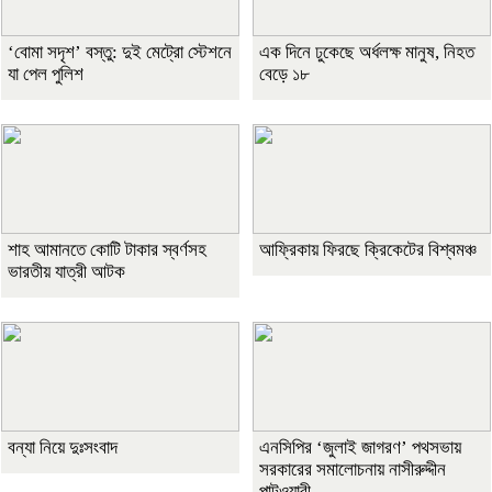
‘বোমা সদৃশ’ বস্তু: দুই মেট্রো স্টেশনে
এক দিনে ঢুকেছে অর্ধলক্ষ মানুষ, নিহত
যা পেল পুলিশ
বেড়ে ১৮
শাহ আমানতে কোটি টাকার স্বর্ণসহ
আফ্রিকায় ফিরছে ক্রিকেটের বিশ্বমঞ্চ
ভারতীয় যাত্রী আটক
বন্যা নিয়ে দুঃসংবাদ
এনসিপির ‘জুলাই জাগরণ’ পথসভায়
সরকারের সমালোচনায় নাসীরুদ্দীন
পাটওয়ারী