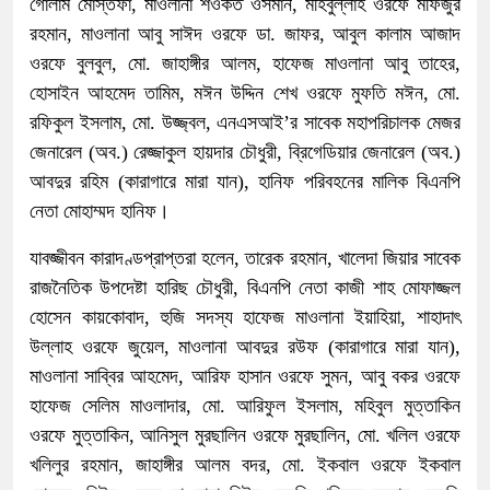
গোলাম মোস্তফা, মাওলানা শওকত ওসমান, মহিবুল্লাহ ওরফে মফিজুর
রহমান, মাওলানা আবু সাঈদ ওরফে ডা. জাফর, আবুল কালাম আজাদ
ওরফে বুলবুল, মো. জাহাঙ্গীর আলম, হাফেজ মাওলানা আবু তাহের,
হোসাইন আহমেদ তামিম, মঈন উদ্দিন শেখ ওরফে মুফতি মঈন, মো.
রফিকুল ইসলাম, মো. উজ্জ্বল, এনএসআই’র সাবেক মহাপরিচালক মেজর
জেনারেল (অব.) রেজ্জাকুল হায়দার চৌধুরী, ব্রিগেডিয়ার জেনারেল (অব.)
আবদুর রহিম (কারাগারে মারা যান), হানিফ পরিবহনের মালিক বিএনপি
নেতা মোহাম্মদ হানিফ।
যাবজ্জীবন কারাদণ্ডপ্রাপ্তরা হলেন, তারেক রহমান, খালেদা জিয়ার সাবেক
রাজনৈতিক উপদেষ্টা হারিছ চৌধুরী, বিএনপি নেতা কাজী শাহ মোফাজ্জল
হোসেন কায়কোবাদ, হুজি সদস্য হাফেজ মাওলানা ইয়াহিয়া, শাহাদাৎ
উল্লাহ ওরফে জুয়েল, মাওলানা আবদুর রউফ (কারাগারে মারা যান),
মাওলানা সাব্বির আহমেদ, আরিফ হাসান ওরফে সুমন, আবু বকর ওরফে
হাফেজ সেলিম মাওলাদার, মো. আরিফুল ইসলাম, মহিবুল মুত্তাকিন
ওরফে মুত্তাকিন, আনিসুল মুরছালিন ওরফে মুরছালিন, মো. খলিল ওরফে
খলিলুর রহমান, জাহাঙ্গীর আলম বদর, মো. ইকবাল ওরফে ইকবাল