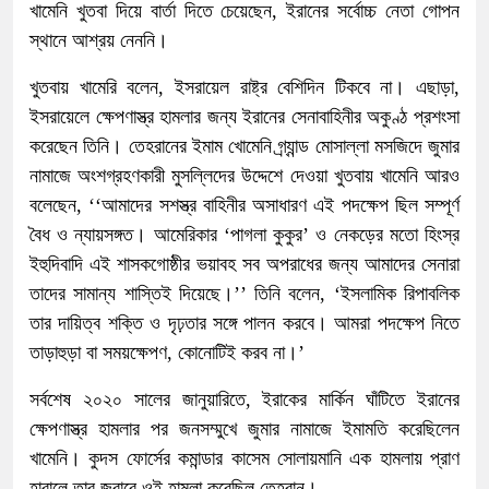
খামেনি খুতবা দিয়ে বার্তা দিতে চেয়েছেন, ইরানের সর্বোচ্চ নেতা গোপন
স্থানে আশ্রয় নেননি।
খুতবায় খামেরি বলেন, ইসরায়েল রাষ্ট্র বেশিদিন টিকবে না। এছাড়া,
ইসরায়েলে ক্ষেপণাস্ত্র হামলার জন্য ইরানের সেনাবাহিনীর অকুণ্ঠ প্রশংসা
করেছেন তিনি। তেহরানের ইমাম খোমেনি গ্র্যান্ড মোসাল্লা মসজিদে জুমার
নামাজে অংশগ্রহণকারী মুসল্লিদের উদ্দেশে দেওয়া খুতবায় খামেনি আরও
বলেছেন, ‘‘আমাদের সশস্ত্র বাহিনীর অসাধারণ এই পদক্ষেপ ছিল সম্পূর্ণ
বৈধ ও ন্যায়সঙ্গত। আমেরিকার ‘পাগলা কুকুর’ ও নেকড়ের মতো হিংস্র
ইহুদিবাদি এই শাসকগোষ্ঠীর ভয়াবহ সব অপরাধের জন্য আমাদের সেনারা
তাদের সামান্য শাস্তিই দিয়েছে।’’ তিনি বলেন, ‘ইসলামিক রিপাবলিক
তার দায়িত্ব শক্তি ও দৃঢ়তার সঙ্গে পালন করবে। আমরা পদক্ষেপ নিতে
তাড়াহুড়া বা সময়ক্ষেপণ, কোনোটিই করব না।’
সর্বশেষ ২০২০ সালের জানুয়ারিতে, ইরাকের মার্কিন ঘাঁটিতে ইরানের
ক্ষেপণাস্ত্র হামলার পর জনসম্মুখে জুমার নামাজে ইমামতি করেছিলেন
খামেনি। কুদস ফোর্সের কমান্ডার কাসেম সোলায়মানি এক হামলায় প্রাণ
হারালে তার জবাবে ওই হামলা করেছিল তেহরান।