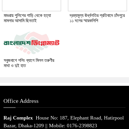
মাগুরায় পুলিশের গাড়ি থেকে হত্যা
দ্রব্যমূল্য ঊর্ধ্বগতির প্রতিবাদে চাঁদপুরে
মামলার আসামি ছিনতাই
১১ দলের স্মারকলিপি
সবুজবাগে শপিং ব্যাগে মিলল তরুণীর
মাথা ও দুই হাত
Office Address
Raj Complex
House No: 187, Elephant Road, Hatirpool
Bazar, Dhaka-1209 || Mobile: 0176-2398823